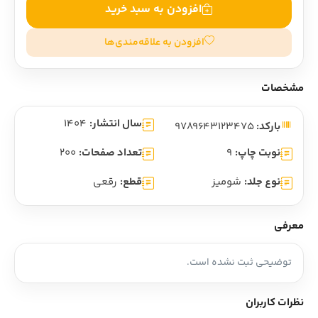
افزودن به سبد خرید
افزودن به علاقه‌مندی‌ها
مشخصات
سال انتشار:
1404
بارکد:
9789643123475
نوبت چاپ:
9
تعداد صفحات:
200
نوع جلد:
شومیز
قطع:
رقعی
معرفی
توضیحی ثبت نشده است.
نظرات کاربران