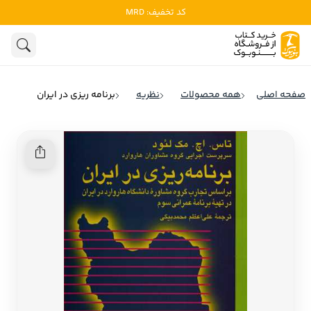
کد تخفیف: MRD
ادبیات
ادبیات ملل
هنوز جستجویی انجام نشده است.
هنر
ادبیات ایران
صفحه اصلی
همه محصولات
نظریه
برنامه ریزی در ایران
ادبیات آمریکا
روانشناسی
ادبیات انگلیس
تاریخ و سیاست
ادبیات فرانسه
ادبیات ایتالیا
نشریات
ادبیات روسیه
کودک و نوجوان
ادبیات آمریکای لاتین
علوم اجتماعی
ادبیات آلمان
ادبیات ترکیه
فلسفه
ادبیات آسیا