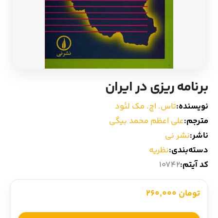
ادیان و اساطیر
سایر کشورهای اروپا
زبان خارجی
داستان کوتاه
مرجع و علمی
شعر و متون کهن
برنامه ریزی در ایران
ادبیات
نویسنده:
تاس. اچ. مک لئود
مترجم:
علی اعظم محمد بیگی
زندگینامه
ناشر:
نشر نی
دسته‌بندی:
نظریه
ادبیات نمایشی
کد آیتم:
10742
تومان 260,000