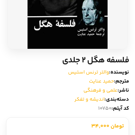
ادیان و اساطیر
سایر کشورهای اروپا
زبان خارجی
داستان کوتاه
مرجع و علمی
شعر و متون کهن
فلسفه هگل 2 جلدی
ادبیات
نویسنده:
والتر ترنس استیس
زندگینامه
مترجم:
حمید عنایت
ناشر:
علمی و فرهنگی
ادبیات نمایشی
دسته‌بندی:
اندیشه و تفکر
کد آیتم:
10750
تومان 34,000