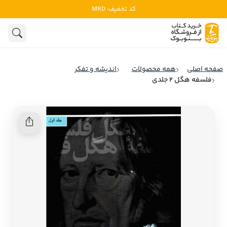
کد تخفیف: MRD
ادبیات
ادبیات ملل
هنوز جستجویی انجام نشده است.
هنر
ادبیات ایران
صفحه اصلی
همه محصولات
اندیشه و تفکر
ادبیات آمریکا
فلسفه هگل 2 جلدی
روانشناسی
ادبیات انگلیس
تاریخ و سیاست
ادبیات فرانسه
ادبیات ایتالیا
نشریات
ادبیات روسیه
کودک و نوجوان
ادبیات آمریکای لاتین
علوم اجتماعی
ادبیات آلمان
ادبیات ترکیه
فلسفه
ادبیات آسیا