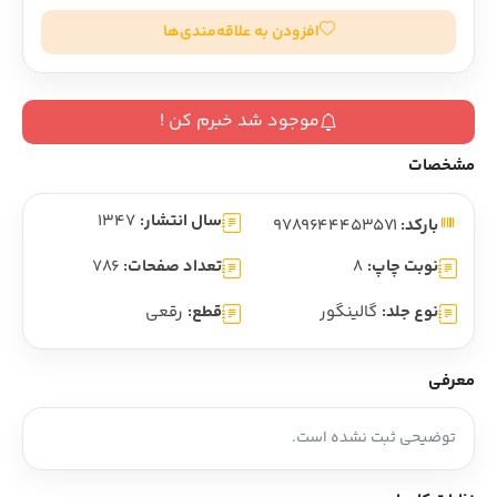
افزودن به علاقه‌مندی‌ها
موجود شد خبرم کن !
مشخصات
سال انتشار:
1347
بارکد:
9789644453571
نوبت چاپ:
8
تعداد صفحات:
786
نوع جلد:
گالینگور
قطع:
رقعی
معرفی
توضیحی ثبت نشده است.