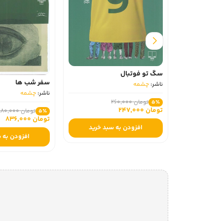
سگ تو فوتبال
سفر شب‌ ها
ناشر:
چشمه
ناشر:
چشمه
تومان 260,000
5٪
تومان 247,000
تومان 880,000
5٪
تومان 836,000
افزودن به سبد خرید
افزودن به 