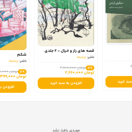
قصه‌ های راز و خیال - 2 جلدی
شکم
ناشر:
چشمه
ناشر:
چشمه
تومان 2,800,000
5٪
تومان 420,000
5٪
تومان 2,660,000
تومان 399,000
سبد خرید
افزودن به سبد خرید
افزودن به
موردی یافت نشد