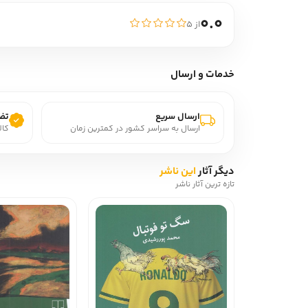
0.0
از ۵
خدمات و ارسال
ارسال سریع
تضم
ارسال به سراسر کشور در کمترین زمان
کال
دیگر آثار
این ناشر
تازه ترین آثار ناشر