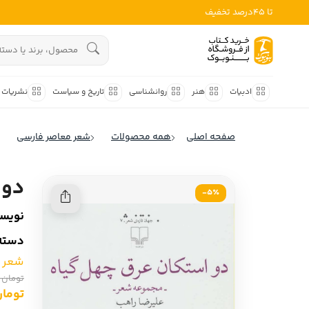
تا 45درصد تخفیف
ادبیات
هنوز جستجویی انجام نشده است.
هنر
ادبیات
هنر
روانشناسی
تاریخ و سیاست
نشریات
روانشناسی
ادبیات ملل
صفحه اصلی
همه محصولات
شعر معاصر فارسی
ادبیات ایران
تاریخ و سیاست
ادبیات آمریکا
دو 
نشریات
5٪-
ادبیات انگلیس
نویسن
کودک و نوجوان
ادبیات فرانسه
دسته‌
ادبیات ایتالیا
علوم اجتماعی
شعر 
ادبیات روسیه
تومان 7,000
فلسفه
تومان 650
ادبیات آمریکای لاتین