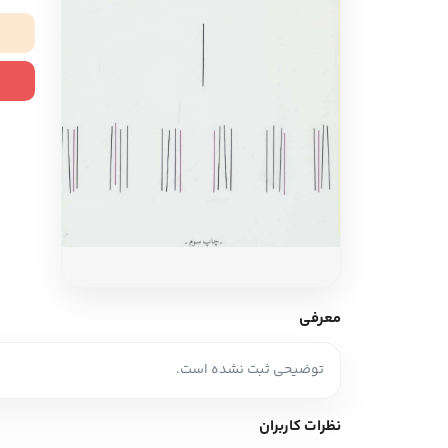
ادبیات آلمان
ادیان و اساطیر
ادبیات ترکیه
زبان خارجی
ادبیات آسیا
مرجع و علمی
سایر کشورهای اروپا
ادبیات
جستار و مقاله
آموزش نویسندگی
نقد ادبی
معرفی
طنز و گزین گویه
توضیحی ثبت نشده است.
زبان شناسی
تاریخ ادبیات
نظرات کاربران
ویرایش و ترجمه