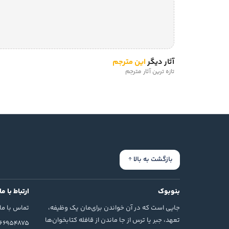
آثار دیگر
این مترجم
تازه ترین آثار مترجم
بازگشت به بالا
بنوبوک
ارتباط با ما
جایی است که در آن خواندن برای‌مان یک وظیفه،
تماس با ما
تعهد، جبر یا ترس از جا ماندن از قافله کتابخوان‌ها
166954875