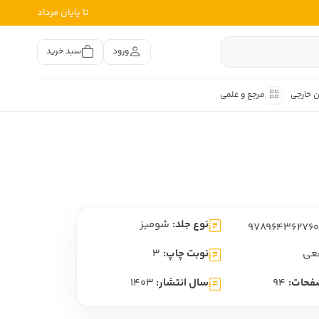
تا پایان مرداد
ورود
سبد خرید
ن خارجی
مرجع و علمی
متون کهن
اصر فارسی
هان
هن فارسی
نوع جلد:
شومیز
هن فارسی
تفسیر متون کهن
عی
نوبت چاپ:
3
فحات:
94
سال انتشار:
1403