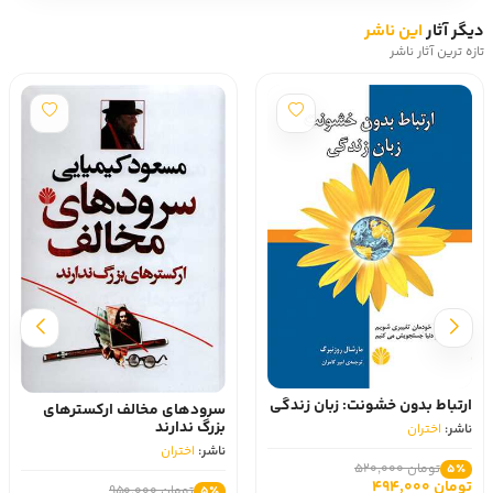
دیگر آثار
این ناشر
تازه ترین آثار ناشر
ارتباط بدون خشونت: زبان زندگی
سرودهای مخالف ارکسترهای
بزرگ ندارند
ناشر:
اختران
ناشر:
اختران
تومان 520,000
5٪
تومان 494,000
تومان 950,000
5٪