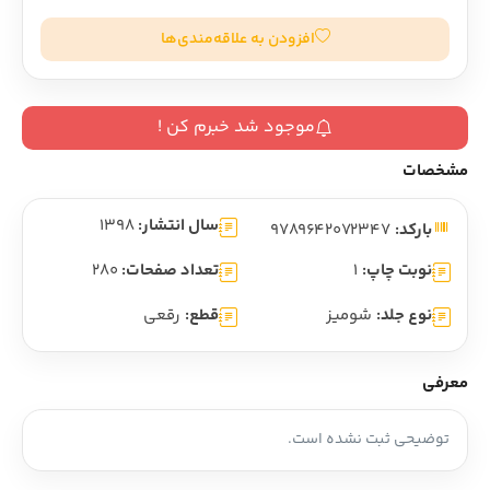
افزودن به علاقه‌مندی‌ها
موجود شد خبرم کن !
مشخصات
سال انتشار:
1398
بارکد:
9789642072347
نوبت چاپ:
1
تعداد صفحات:
280
نوع جلد:
شومیز
قطع:
رقعی
معرفی
توضیحی ثبت نشده است.