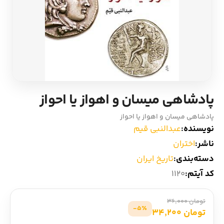
ادیان و اساطیر
سایر کشورهای اروپا
زبان خارجی
داستان کوتاه
مرجع و علمی
شعر و متون کهن
پادشاهی میسان و اهواز یا احواز
ادبیات
پادشاهی میسان و اهواز یا احواز
نویسنده:
عبدالنبی قیم
زندگینامه
ناشر:
اختران
ادبیات نمایشی
دسته‌بندی:
تاریخ ایران
کد آیتم:
1120
تومان 36,000
5٪-
تومان 34,200