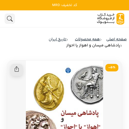
کد تخفیف: MRD
ادبیات
ادبیات ملل
هنوز جستجویی انجام نشده است.
هنر
ادبیات ایران
صفحه اصلی
همه محصولات
تاریخ ایران
ادبیات آمریکا
پادشاهی میسان و اهواز یا احواز
روانشناسی
ادبیات انگلیس
تاریخ و سیاست
ادبیات فرانسه
5٪-
ادبیات ایتالیا
نشریات
ادبیات روسیه
کودک و نوجوان
ادبیات آمریکای لاتین
علوم اجتماعی
ادبیات آلمان
ادبیات ترکیه
فلسفه
ادبیات آسیا