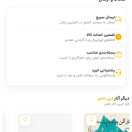
تاريخ اساطيري ايران است و هم پژوهشگران اسطوره و منتقدان
ادبي و کساني را که خود دستي در آفرينش ادبي و هنري دارند به
کار مي‌آيند و هم مخاطبان ادبيات و افراد علاقه‌مند به آشنايي با
ارسال سریع
اين گونه مباحث را.
ارسال به سراسر کشور در کمترین زمان
کتاب نمونه‌هاي نخستين انسان و نخستين شهريار در تاريخ
افسانه‌اي ايرانيان با ترجمه ژاله آموزگار و احمد تفضلي و مقدمه
تضمین اصالت کالا
کالاهای اورجینال و با گارانتی معتبر
مترجمان و نيز مقدمه‌اي از ژاله آموزگار در نشر چشمه منتشر شده
است.
بسته‌بندی مناسب
درباره نويسنده: آرتور کريستن‌سن (1945 – 1875)، ايران‌شناس،
بسته‌بندی ایمن برای جلوگیری از آسیب
خاورشناس، لغت‌شناس و پژوهشگر دانمارکي.
رتبه گودريدز: 4/44 از 5.
پشتیبانی خرید
پاسخگویی به سوالات قبل و بعد از خرید
دیگر آثار
این ناشر
تازه ترین آثار ناشر