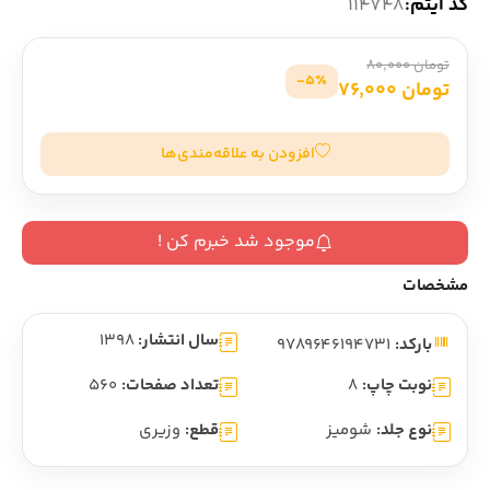
کد آیتم:
114748
تومان 80,000
5٪-
تومان 76,000
افزودن به علاقه‌مندی‌ها
موجود شد خبرم کن !
مشخصات
سال انتشار:
1398
بارکد:
9789646194731
نوبت چاپ:
8
تعداد صفحات:
560
نوع جلد:
شومیز
قطع:
وزیری