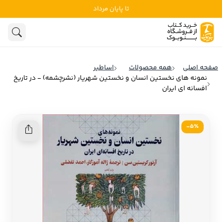
تا پایان مرداد
ادبیات
ادبیات ملل
هنوز جستجویی انجام نشده است.
هنر
ادبیات ایران
صفحه اصلی
همه محصولات
اساطیر
ادبیات آمریکا
نمونه های نخستین انسان و نخستین شهریار (نشرچشمه) - در تاریخ
روانشناسی
افسانه ای ایران
ادبیات انگلیس
تاریخ و سیاست
ادبیات فرانسه
5٪-
ادبیات ایتالیا
نشریات
ادبیات روسیه
کودک و نوجوان
ادبیات آمریکای لاتین
علوم اجتماعی
ادبیات آلمان
ادبیات ترکیه
فلسفه
ادبیات آسیا