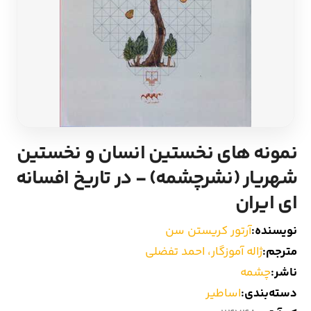
ادیان و اساطیر
سایر کشورهای اروپا
زبان خارجی
داستان کوتاه
مرجع و علمی
شعر و متون کهن
ادبیات
نمونه های نخستین انسان و نخستین
شهریار (نشرچشمه) - در تاریخ افسانه
زندگینامه
ای ایران
ادبیات نمایشی
نویسنده:
آرتور کریستن سن
مترجم:
ژاله آموزگار، احمد تفضلی
ناشر:
چشمه
دسته‌بندی:
اساطیر