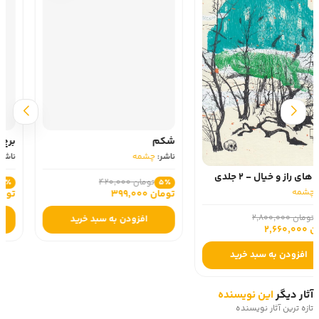
شکم
برج بابل: خاطرات یک ضد قهرمان
ناشر:
چشمه
ناشر:
چشمه
تومان 420,000
تومان 290,000
5٪
5٪
تومان 399,000
تومان 275,500
افزودن به سبد خرید
افزودن به سبد خرید
آثار دیگر
این نویسنده
تازه ترین آثار نویسنده