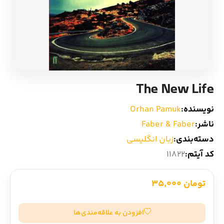
ادیان و اساطیر
سایر کشورهای اروپا
زبان خارجی
داستان کوتاه
مرجع و علمی
شعر و متون کهن
The New Life
ادبیات
نویسنده:
Orhan Pamuk
ناشر:
Faber & Faber
زندگینامه
دسته‌بندی:
زبان انگلیسی
کد آیتم:
11822
ادبیات نمایشی
تومان 35,000
افزودن به علاقه‌مندی‌ها