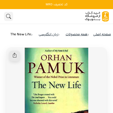
کد تخفیف: MRD
ادبیات
ادبیات ملل
هنوز جستجویی انجام نشده است.
هنر
ادبیات ایران
صفحه اصلی
همه محصولات
زبان انگلیسی
The New Life
ادبیات آمریکا
روانشناسی
ادبیات انگلیس
تاریخ و سیاست
ادبیات فرانسه
ادبیات ایتالیا
نشریات
ادبیات روسیه
کودک و نوجوان
ادبیات آمریکای لاتین
علوم اجتماعی
ادبیات آلمان
ادبیات ترکیه
فلسفه
ادبیات آسیا