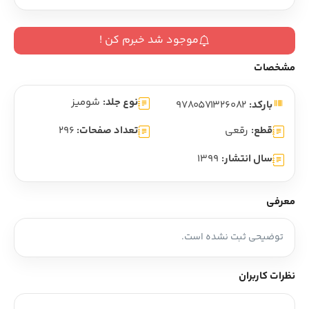
موجود شد خبرم کن !
مشخصات
نوع جلد:
شومیز
بارکد:
9780571326082
قطع:
رقعی
تعداد صفحات:
296
سال انتشار:
1399
معرفی
توضیحی ثبت نشده است.
نظرات کاربران