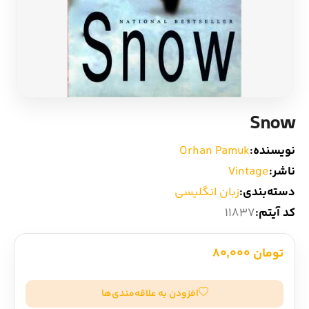
ادیان و اساطیر
سایر کشورهای اروپا
زبان خارجی
داستان کوتاه
مرجع و علمی
شعر و متون کهن
Snow
ادبیات
نویسنده:
Orhan Pamuk
ناشر:
Vintage
زندگینامه
دسته‌بندی:
زبان انگلیسی
کد آیتم:
11837
ادبیات نمایشی
تومان 80,000
افزودن به علاقه‌مندی‌ها