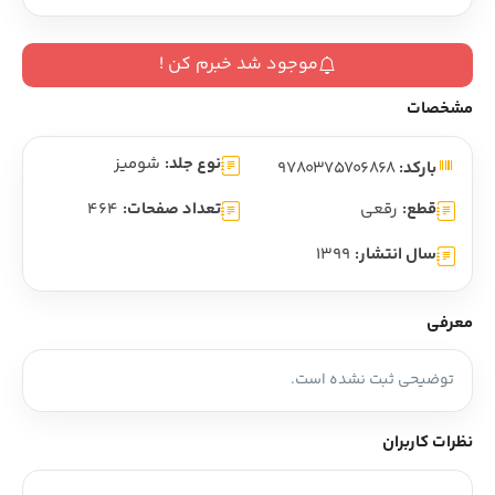
موجود شد خبرم کن !
مشخصات
نوع جلد:
شومیز
بارکد:
9780375706868
قطع:
رقعی
تعداد صفحات:
464
سال انتشار:
1399
معرفی
توضیحی ثبت نشده است.
نظرات کاربران