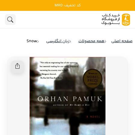
کد تخفیف: MRD
ادبیات
ادبیات ملل
هنوز جستجویی انجام نشده است.
هنر
ادبیات ایران
صفحه اصلی
همه محصولات
زبان انگلیسی
Snow
ادبیات آمریکا
روانشناسی
ادبیات انگلیس
تاریخ و سیاست
ادبیات فرانسه
ادبیات ایتالیا
نشریات
ادبیات روسیه
کودک و نوجوان
ادبیات آمریکای لاتین
علوم اجتماعی
ادبیات آلمان
ادبیات ترکیه
فلسفه
ادبیات آسیا