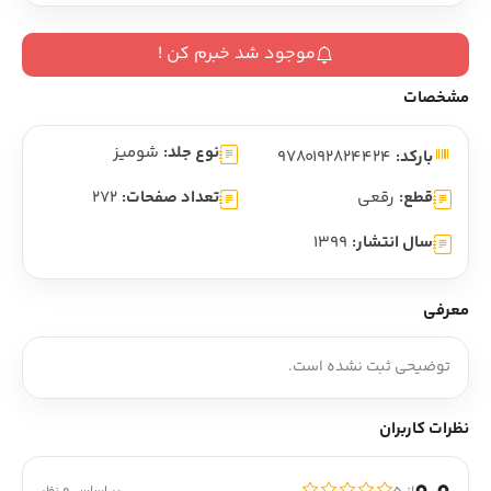
موجود شد خبرم کن !
مشخصات
نوع جلد:
شومیز
بارکد:
9780192824424
قطع:
رقعی
تعداد صفحات:
272
سال انتشار:
1399
معرفی
توضیحی ثبت نشده است.
نظرات کاربران