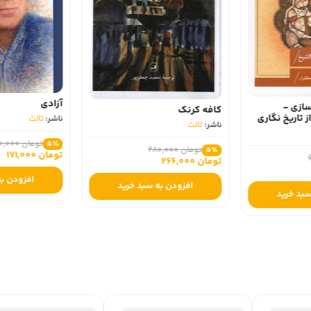
آزادی
ازی -
کافه کرنک
تاریخ‌ نگاری‌
ناشر:
ثالث
ناشر:
ثالث
تومان 180,000
5٪
تومان 280,000
5٪
تومان 171,000
تومان 266,000
افزودن به
افزودن به سبد خرید
سبد خرید