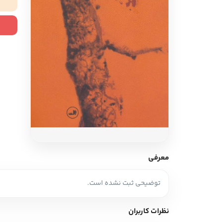
ادبیات آلمان
ادیان و اساطیر
ادبیات ترکیه
زبان خارجی
ادبیات آسیا
مرجع و علمی
سایر کشورهای اروپا
ادبیات
جستار و مقاله
آموزش نویسندگی
نقد ادبی
معرفی
طنز و گزین گویه
توضیحی ثبت نشده است.
زبان شناسی
تاریخ ادبیات
نظرات کاربران
ویرایش و ترجمه