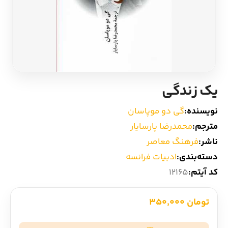
ادیان و اساطیر
سایر کشورهای اروپا
زبان خارجی
داستان کوتاه
مرجع و علمی
شعر و متون کهن
یک زندگی
ادبیات
نویسنده:
گی دو موپاسان
مترجم:
محمدرضا پارسایار
زندگینامه
ناشر:
فرهنگ معاصر
دسته‌بندی:
ادبیات فرانسه
ادبیات نمایشی
کد آیتم:
12165
تومان 350,000