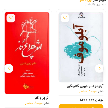
دیگر آثار
این ناشر
تازه ترین آثار ناشر
آبلوموف پالتویی گالینگور
ناشر:
فرهنگ معاصر
اثر چراغ گاز
تومان 1,200,000
ناشر:
فرهنگ معاصر