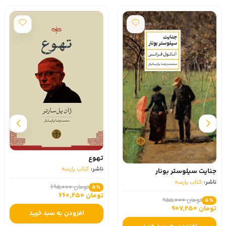
تهوع
ناشر:
کتاب پارسه
جنایت سیلوستر بونار
ناشر:
کتاب پارسه
تومان 695,000
5٪
تومان 660,250
تومان 955,000
5٪
تومان 907,250
افزودن به سبد خرید