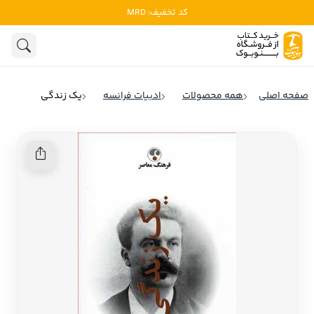
کد تخفیف: MRD
ادبیات
ادبیات ملل
هنوز جستجویی انجام نشده است.
هنر
ادبیات ایران
صفحه اصلی
همه محصولات
ادبیات فرانسه
یک زندگی
ادبیات آمریکا
روانشناسی
ادبیات انگلیس
تاریخ و سیاست
ادبیات فرانسه
ادبیات ایتالیا
نشریات
ادبیات روسیه
کودک و نوجوان
ادبیات آمریکای لاتین
علوم اجتماعی
ادبیات آلمان
ادبیات ترکیه
فلسفه
ادبیات آسیا