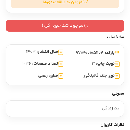
افزودن به علاقه‌مندی‌ها
موجود شد خبرم کن !
مشخصات
سال انتشار:
1403
بارکد:
9786001051104
نوبت چاپ:
3
تعداد صفحات:
336
نوع جلد:
گالینگور
قطع:
رقعی
معرفی
یک زندگی
نظرات کاربران