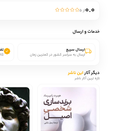
0.0
از ۵
خدمات و ارسال
ارسال سریع
تضم
ارسال به سراسر کشور در کمترین زمان
کال
دیگر آثار
این ناشر
تازه ترین آثار ناشر