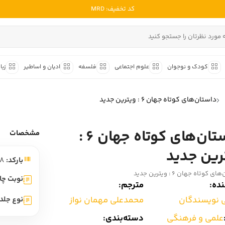
کد تخفیف: MRD
ادبیات ملل
ادبیات ایران
کودک و نوجوان
علوم اجتماعی
فلسفه
ادیان و اساطیر
زبا
ادبیات آمریکا
داستان کوتاه
شعر و 
ادبیات انگلیس
داستان‌های کوتاه جهان 6 : ویترین جدید
داستان کوتاه ایرانی
شعر مع
ادبیات فرانسه
داستان کوتاه خارجی
شعر ج
داستان‌های کوتاه جهان 6 :
ادبیات ایتالیا
مشخصات
متون ک
ادبیات روسیه
رین جدید
بارکد:
9786001218958
شعر ک
ادبیات آمریکای لاتین
 کوتاه جهان 6 : ویترین جدید
شرح و 
نوبت چا
ده:
مترجم:
ادبیات آلمان
 نویسندگان
محمدعلی مهمان نواز
نوع جلد:
ادبیات ترکیه
علمی و فرهنگی
دسته‌بندی:
ادبیات آسیا