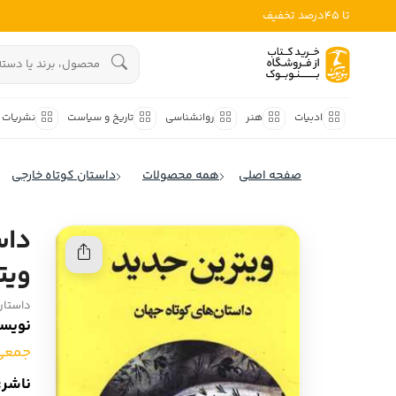
تا 45درصد تخفیف
ادبیات
هنوز جستجویی انجام نشده است.
هنر
ادبیات
هنر
روانشناسی
تاریخ و سیاست
نشریات
روانشناسی
ادبیات ملل
صفحه اصلی
همه محصولات
داستان کوتاه خارجی
ادبیات ایران
تاریخ و سیاست
ادبیات آمریکا
نشریات
ادبیات انگلیس
ویت
کودک و نوجوان
ادبیات فرانسه
داستان‌های
ادبیات ایتالیا
علوم اجتماعی
نویسن
ادبیات روسیه
جمعی
فلسفه
ادبیات آمریکای لاتین
ناشر: