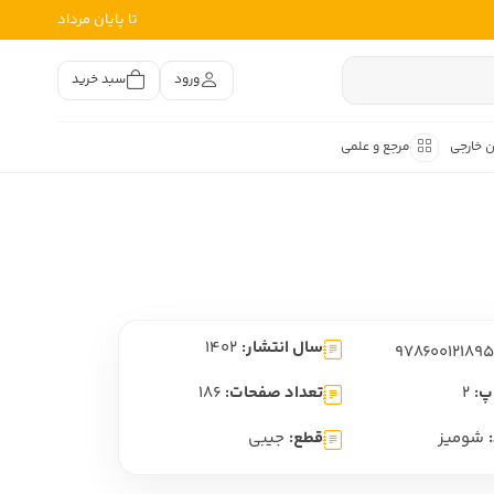
تا پایان مرداد
ورود
سبد خرید
ن خارجی
مرجع و علمی
متون کهن
اصر فارسی
هان
هن فارسی
سال انتشار:
1402
هن فارسی
تفسیر متون کهن
پ:
2
تعداد صفحات:
186
شومیز
قطع:
جیبی