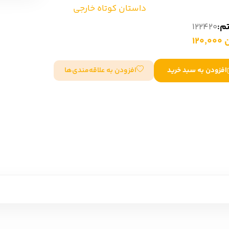
داستان کوتاه خارجی
سایر کشورهای اروپا
تم:
122420
120
داستان کوتاه
افزودن به علاقه‌مندی‌ها
افزودن به سبد خرید
شعر و متون کهن
زندگینامه
ادبیات
ادبیات
زندگینامه و خاطرات
نمایشن
زندگینامه
سفرنامه
یادداشت‌ها و نامه‌ها
ادبیات نمایشی