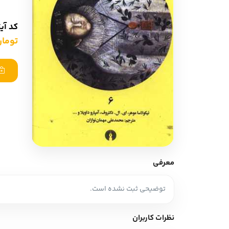
ادبیات آلمان
ادیان و اساطیر
ادبیات ترکیه
کد آی
زبان خارجی
تومان ,000
ادبیات آسیا
مرجع و علمی
سایر کشورهای اروپا
ادبیات
جستار و مقاله
آموزش نویسندگی
نقد ادبی
معرفی
طنز و گزین گویه
توضیحی ثبت نشده است.
زبان شناسی
تاریخ ادبیات
نظرات کاربران
ویرایش و ترجمه