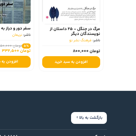
سفر دور و دراز به
مرگ در جنگل - 25 داستان از
نویسندگان دیگر
ناشر:
نریمان
ناشر:
فرهنگ نشر نو
تومان 350,000
5٪
تومان 332,500
تومان 800,000
افزودن به 
افزودن به سبد خرید
بازگشت به بالا