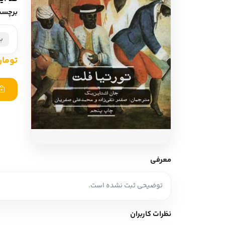
ادبیات آلمان
ادیان و اساطیر
برچسب
ادبیات ترکیه
زبان خارجی
ب
ادبیات آسیا
مرجع و علمی
تومان ,000
سایر کشورهای اروپا
ادبیات
جستار و مقاله
آموزش نویسندگی
نقد ادبی
معرفی
طنز و گزین گویه
توضیحی ثبت نشده است.
زبان شناسی
تاریخ ادبیات
نظرات کاربران
ویرایش و ترجمه