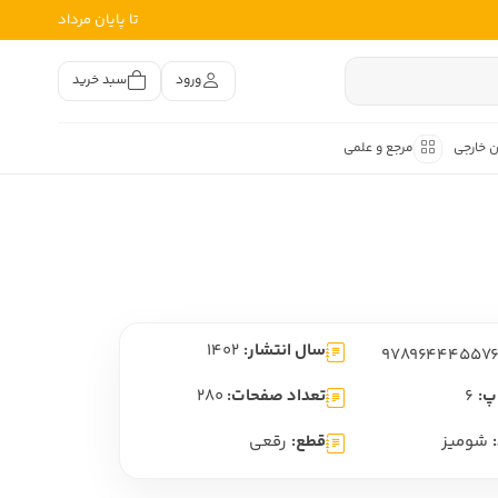
تا پایان مرداد
ورود
سبد خرید
ن خارجی
مرجع و علمی
متون کهن
اصر فارسی
هان
هن فارسی
سال انتشار:
1402
هن فارسی
تفسیر متون کهن
پ:
6
تعداد صفحات:
280
شومیز
قطع:
رقعی