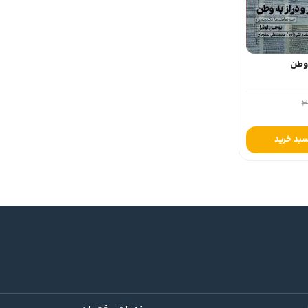
 وطن
سبد خرید