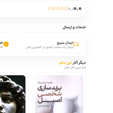
0.0
از ۵
خدمات و ارسال
ارسال سریع
تضم
ارسال به سراسر کشور در کمترین زمان
کال
دیگر آثار
این ناشر
تازه ترین آثار ناشر