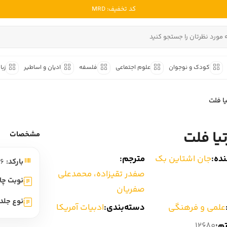
کد تخفیف: MRD
ادبیات ملل
ادبیات ایران
کودک و نوجوان
علوم اجتماعی
فلسفه
ادیان و اساطیر
زبا
ادبیات آمریکا
داستان کوتاه
شعر و 
ادبیات انگلیس
یا فلت
داستان کوتاه ایرانی
شعر مع
ادبیات فرانسه
داستان کوتاه خارجی
شعر ج
تیا فلت
ادبیات ایتالیا
مشخصات
متون ک
ادبیات روسیه
ده:
جان اشتاین بک
مترجم:
بارکد:
9789644455766
شعر ک
ادبیات آمریکای لاتین
صفدر تقیزاده، محمدعلی
شرح و 
نوبت چا
ادبیات آلمان
صفریان
نوع جلد:
ادبیات ترکیه
علمی و فرهنگی
دسته‌بندی:
ادبیات آمریکا
ادبیات آسیا
تم:
12680