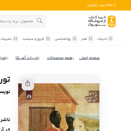
تا 45درصد تخفیف
ادبیات
هنوز جستجویی انجام نشده است.
هنر
ادبیات
هنر
روانشناسی
تاریخ و سیاست
نشریات
روانشناسی
ادبیات ملل
صفحه اصلی
همه محصولات
ادبیات آمریکا
تورت
ادبیات ایران
تاریخ و سیاست
ادبیات آمریکا
تور
نشریات
ادبیات انگلیس
نویسن
کودک و نوجوان
ادبیات فرانسه
ادبیات ایتالیا
علوم اجتماعی
ادبیات روسیه
ناشر:
فلسفه
ادبیات آمریکای لاتین
کد آی