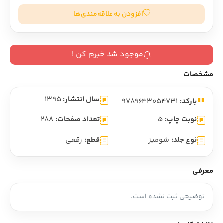
افزودن به علاقه‌مندی‌ها
موجود شد خبرم کن !
مشخصات
سال انتشار:
1395
بارکد:
9789643054731
نوبت چاپ:
5
تعداد صفحات:
288
نوع جلد:
شومیز
قطع:
رقعی
معرفی
توضیحی ثبت نشده است.