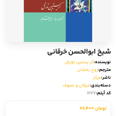
ادیان و اساطیر
سایر کشورهای اروپا
زبان خارجی
داستان کوتاه
مرجع و علمی
شعر و متون کهن
شیخ ابوالحسن خرقانی
ادبیات
نویسنده:
کر یستین تورتل
زندگینامه
مترجم:
روح بخشان
ناشر:
مرکز
ادبیات نمایشی
دسته‌بندی:
عرفان و تصوف
کد آیتم:
1277
تومان 86,400