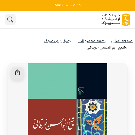
کد تخفیف: MRD
ادبیات
ادبیات ملل
هنوز جستجویی انجام نشده است.
هنر
ادبیات ایران
صفحه اصلی
همه محصولات
عرفان و تصوف
ادبیات آمریکا
شیخ ابوالحسن خرقانی
روانشناسی
ادبیات انگلیس
تاریخ و سیاست
ادبیات فرانسه
ادبیات ایتالیا
نشریات
ادبیات روسیه
کودک و نوجوان
ادبیات آمریکای لاتین
علوم اجتماعی
ادبیات آلمان
ادبیات ترکیه
فلسفه
ادبیات آسیا