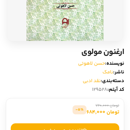
ادیان و اساطیر
سایر کشورهای اروپا
زبان خارجی
داستان کوتاه
مرجع و علمی
شعر و متون کهن
ارغنون مولوی
ادبیات
نویسنده:
حسن لاهوتی
ناشر:
نامک
زندگینامه
دسته‌بندی:
نقد ادبی
کد آیتم:
129528
ادبیات نمایشی
تومان 720,000
5٪-
تومان 684,000