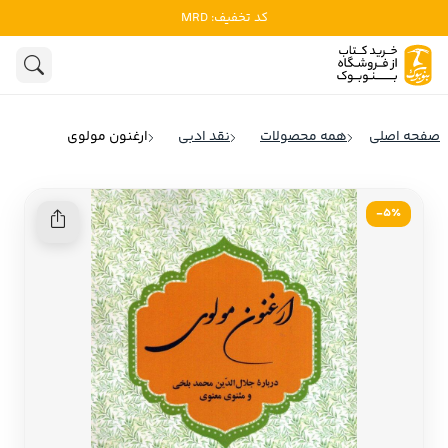
کد تخفیف: MRD
ادبیات
ادبیات ملل
هنوز جستجویی انجام نشده است.
هنر
ادبیات ایران
صفحه اصلی
همه محصولات
نقد ادبی
ارغنون مولوی
ادبیات آمریکا
روانشناسی
ادبیات انگلیس
5٪-
تاریخ و سیاست
ادبیات فرانسه
ادبیات ایتالیا
نشریات
ادبیات روسیه
کودک و نوجوان
ادبیات آمریکای لاتین
علوم اجتماعی
ادبیات آلمان
ادبیات ترکیه
فلسفه
ادبیات آسیا