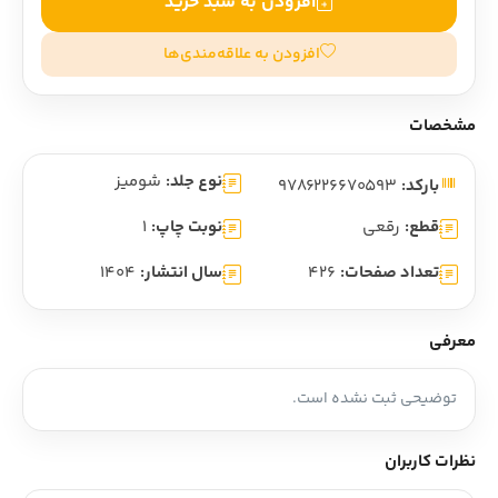
افزودن به سبد خرید
افزودن به علاقه‌مندی‌ها
مشخصات
نوع جلد:
شومیز
بارکد:
9786226670593
قطع:
رقعی
نوبت چاپ:
1
تعداد صفحات:
426
سال انتشار:
1404
معرفی
توضیحی ثبت نشده است.
نظرات کاربران