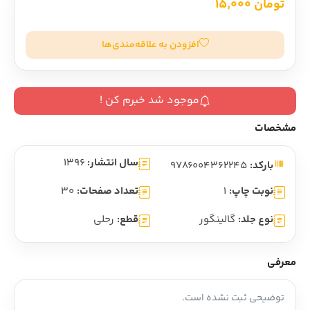
تومان 15,000
افزودن به علاقه‌مندی‌ها
موجود شد خبرم کن !
مشخصات
سال انتشار:
1396
بارکد:
9786004362245
نوبت چاپ:
1
تعداد صفحات:
30
نوع جلد:
گالینگور
قطع:
رحلی
معرفی
توضیحی ثبت نشده است.