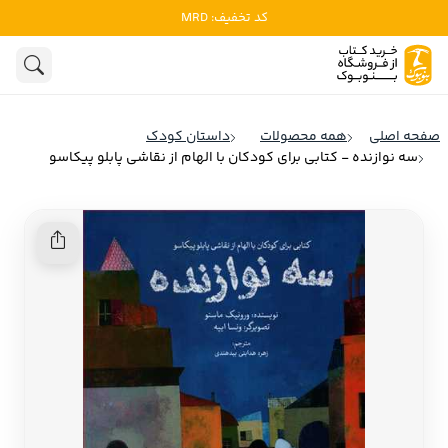
کد تخفیف: MRD
ادبیات
ادبیات ملل
هنوز جستجویی انجام نشده است.
هنر
ادبیات ایران
صفحه اصلی
همه محصولات
داستان کودک
ادبیات آمریکا
سه نوازنده - کتابی برای کودکان با الهام از نقاشی پابلو پیکاسو
روانشناسی
ادبیات انگلیس
تاریخ و سیاست
ادبیات فرانسه
ادبیات ایتالیا
نشریات
ادبیات روسیه
کودک و نوجوان
ادبیات آمریکای لاتین
علوم اجتماعی
ادبیات آلمان
ادبیات ترکیه
فلسفه
ادبیات آسیا