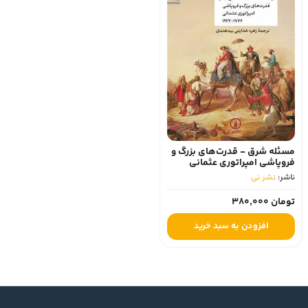
مسئله شرق - قدرت‌های بزرگ و
فروپاشی امپراتوری عثمانی
1774-1923
ناشر:
نشر نی
تومان 380,000
افزودن به سبد خرید