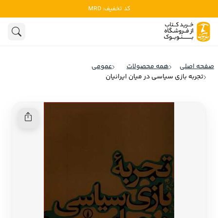
کد تخفیف: MRD
ادبیات
ادبیات ملل
هنوز جستجویی انجام نشده است.
هنر
ادبیات ایران
صفحه اصلی
همه محصولات
عمومی
ادبیات آمریکا
تجربه بازی سیاسی در میان ایرانیان
روانشناسی
ادبیات انگلیس
تاریخ و سیاست
ادبیات فرانسه
ادبیات ایتالیا
نشریات
ادبیات روسیه
کودک و نوجوان
ادبیات آمریکای لاتین
علوم اجتماعی
ادبیات آلمان
ادبیات ترکیه
فلسفه
ادبیات آسیا