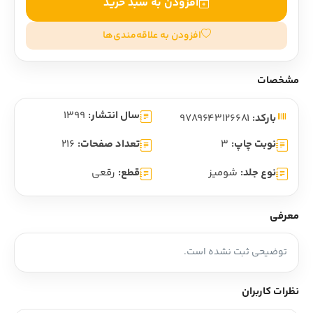
افزودن به سبد خرید
افزودن به علاقه‌مندی‌ها
مشخصات
سال انتشار:
1399
بارکد:
9789643126681
نوبت چاپ:
3
تعداد صفحات:
216
نوع جلد:
شومیز
قطع:
رقعی
معرفی
توضیحی ثبت نشده است.
نظرات کاربران