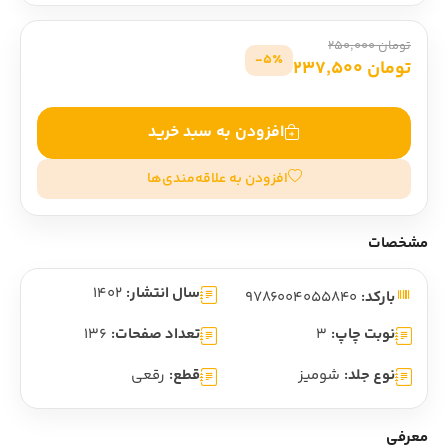
تومان 250,000
5٪-
تومان 237,500
افزودن به سبد خرید
افزودن به علاقه‌مندی‌ها
مشخصات
سال انتشار:
1402
بارکد:
9786004055840
نوبت چاپ:
3
تعداد صفحات:
136
نوع جلد:
شومیز
قطع:
رقعی
معرفی