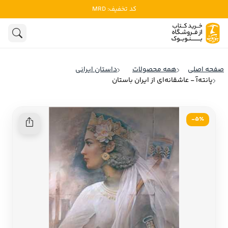
کد تخفیف: MRD
ادبیات
ادبیات ملل
هنوز جستجویی انجام نشده است.
هنر
ادبیات ایران
صفحه اصلی
همه محصولات
داستان ایرانی
ادبیات آمریکا
پانته‌آ - عاشقانه‌ای از ایران باستان
روانشناسی
ادبیات انگلیس
تاریخ و سیاست
ادبیات فرانسه
5٪-
ادبیات ایتالیا
نشریات
ادبیات روسیه
کودک و نوجوان
ادبیات آمریکای لاتین
علوم اجتماعی
ادبیات آلمان
ادبیات ترکیه
فلسفه
ادبیات آسیا