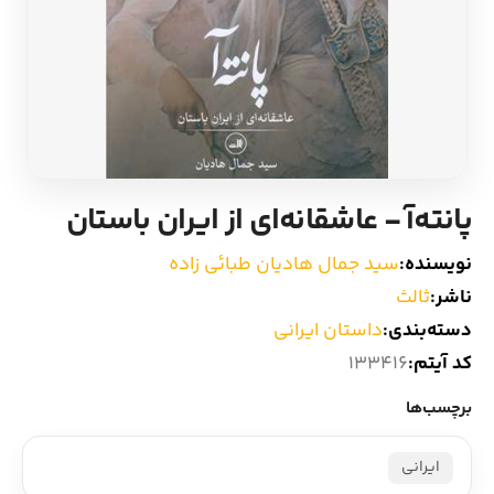
ادیان و اساطیر
سایر کشورهای اروپا
زبان خارجی
داستان کوتاه
مرجع و علمی
شعر و متون کهن
پانته‌آ - عاشقانه‌ای از ایران باستان
ادبیات
نویسنده:
سید جمال هادیان طبائی زاده
زندگینامه
ناشر:
ثالث
دسته‌بندی:
داستان ایرانی
ادبیات نمایشی
کد آیتم:
133416
برچسب‌ها
ایرانی