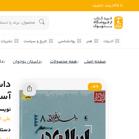
تا 45درصد تخفیف
ادبیات
هنوز جستجویی انجام نشده است.
هنر
ادبیات
هنر
روانشناسی
تاریخ و سیاست
نشریات
روانشناسی
ادبیات ملل
صفحه اصلی
همه محصولات
داستان نوجوان
داستا
ادبیات ایران
تاریخ و سیاست
ادبیات آمریکا
نشریات
5٪-
ادبیات انگلیس
آست
کودک و نوجوان
ادبیات فرانسه
نویسن
ادبیات ایتالیا
علوم اجتماعی
علی ا
ادبیات روسیه
فلسفه
دسته‌
ادبیات آمریکای لاتین