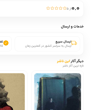
0.0
از ۵
خدمات و ارسال
ارسال سریع
تضم
ارسال به سراسر کشور در کمترین زمان
کال
دیگر آثار
این ناشر
تازه ترین آثار ناشر