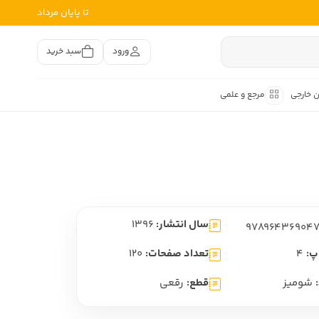
تا پایان مرداد
ورود
سبد خرید
ن خارجی
مرجع و علمی
متون کهن
اصر فارسی
هان
هن فارسی
سال انتشار:
1396
هن فارسی
تفسیر متون کهن
پ:
4
تعداد صفحات:
120
شومیز
قطع:
رقعی