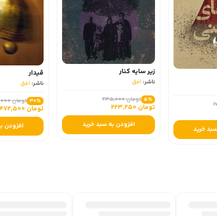
زیر سایه کنار
قیدار
ناشر:
افق
ناشر:
افق
تومان 235,000
5٪
تومان 675,000
30٪
تومان 223,250
تومان 472,500
افزودن به سبد خرید
افزودن به
سبد خرید