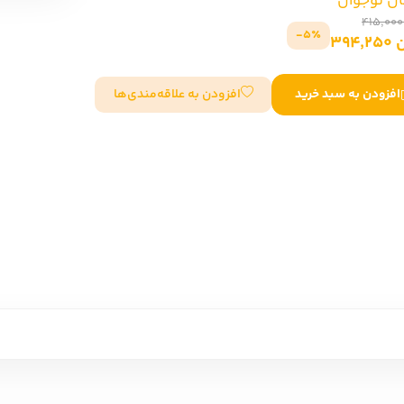
ن نوجوان
سایر کشورهای اروپا
5٪-
394
داستان کوتاه
افزودن به علاقه‌مندی‌ها
افزودن به سبد خرید
شعر و متون کهن
زندگینامه
ادبیات
ادبیات
زندگینامه و خاطرات
نمایشن
زندگینامه
سفرنامه
یادداشت‌ها و نامه‌ها
ادبیات نمایشی