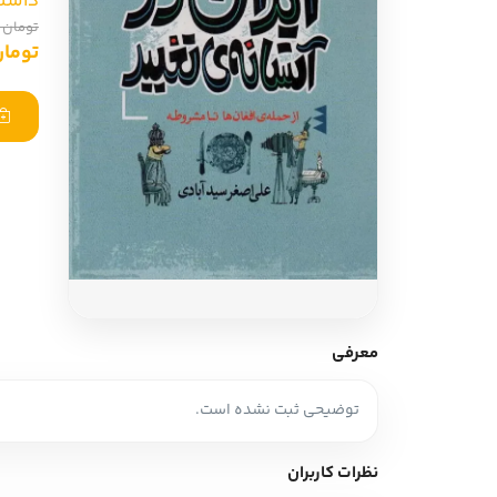
داستا
ادبیات آلمان
ادیان و اساطیر
تومان 415,000
تومان ,250
ادبیات ترکیه
زبان خارجی
ادبیات آسیا
مرجع و علمی
سایر کشورهای اروپا
ادبیات
جستار و مقاله
آموزش نویسندگی
نقد ادبی
معرفی
طنز و گزین گویه
توضیحی ثبت نشده است.
زبان شناسی
تاریخ ادبیات
نظرات کاربران
ویرایش و ترجمه