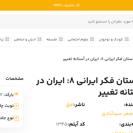
کد تخفیف: MRD
ادبیات ملل
ادبیات ایران
کودک و نوجوان
علوم اجتماعی
فلسفه
ادیان و اساطیر
زبا
ادبیات آمریکا
داستان کوتاه
شعر و 
ادبیات انگلیس
ن فکر ایرانی 8: ایران در آستانه تغییر
داستان کوتاه ایرانی
شعر مع
ادبیات فرانسه
داستان کوتاه خارجی
شعر ج
داستان فکر ایرانی 8: ایران در
ادبیات ایتالیا
مشخصات
متون ک
ادبیات روسیه
انه تغییر
بارکد:
9789643690472
شعر ک
ادبیات آمریکای لاتین
ده:
ناشر:
افق
شرح و 
نوبت چا
ادبیات آلمان
صغر سیدآبادی
نوع جلد:
ادبیات ترکیه
بندی:
کد آیتم:
1345
ادبیات آسیا