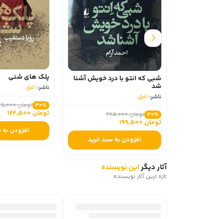
پلک های شنی
شبی که انتو با درد خویش آشنا
شد
ناشر:
افق
ناشر:
افق
تومان 175,000
30٪
تومان 122,500
تومان 285,000
30٪
تومان 199,500
افزودن به 
افزودن به سبد خرید
آثار دیگر
این نویسنده
تازه ترین آثار نویسنده