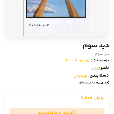
ادیان و اساطیر
سایر کشورهای اروپا
زبان خارجی
داستان کوتاه
مرجع و علمی
شعر و متون کهن
دید سوم
ادبیات
دید سوم
نویسنده:
زری پیرایش نیا
زندگینامه
ناشر:
آرون
دسته‌بندی:
خودیاری
ادبیات نمایشی
کد آیتم:
135588
تومان 6,500
افزودن به علاقه‌مندی‌ها