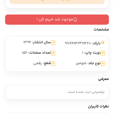
موجود شد خبرم کن !
مشخصات
سال انتشار:
1392
بارکد:
9789642311460
نوبت چاپ:
1
تعداد صفحات:
152
نوع جلد:
شومیز
قطع:
رقعی
معرفی
توضیحی ثبت نشده است.
نظرات کاربران