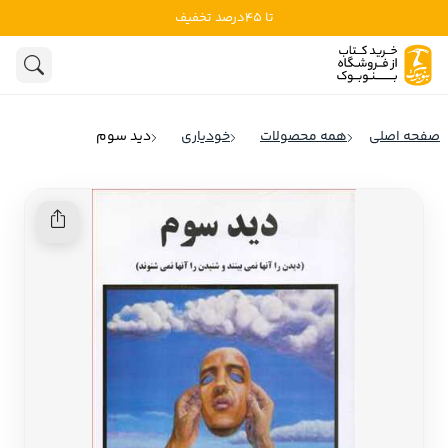
تا 45درصد تخفیف
ادبیات
ادبیات ملل
هنوز جستجویی انجام نشده است.
هنر
ادبیات ایران
صفحه اصلی
همه محصولات
خودیاری
دید سوم
ادبیات آمریکا
روانشناسی
ادبیات انگلیس
تاریخ و سیاست
ادبیات فرانسه
ادبیات ایتالیا
نشریات
ادبیات روسیه
کودک و نوجوان
ادبیات آمریکای لاتین
علوم اجتماعی
ادبیات آلمان
ادبیات ترکیه
فلسفه
ادبیات آسیا