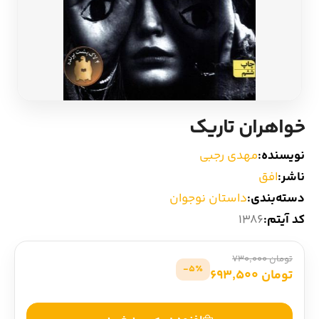
ادیان و اساطیر
سایر کشورهای اروپا
زبان خارجی
داستان کوتاه
مرجع و علمی
شعر و متون کهن
خواهران تاریک
ادبیات
نویسنده:
مهدی رجبی
ناشر:
افق
زندگینامه
دسته‌بندی:
داستان نوجوان
کد آیتم:
1386
ادبیات نمایشی
تومان 730,000
5٪-
تومان 693,500