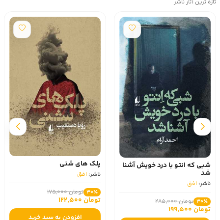
تازه ترین آثار ناشر
پلک های شنی
شبی که انتو با درد خویش آشنا
شد
ناشر:
افق
ناشر:
افق
تومان 175,000
30٪
تومان 122,500
تومان 285,000
30٪
تومان 199,500
افزودن به سبد خرید