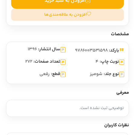
افزودن به سبد خرید
افزودن به علاقه‌مندی‌ها
مشخصات
سال انتشار:
1396
بارکد:
9786003531598
نوبت چاپ:
4
تعداد صفحات:
272
نوع جلد:
شومیز
قطع:
رقعی
معرفی
توضیحی ثبت نشده است.
نظرات کاربران