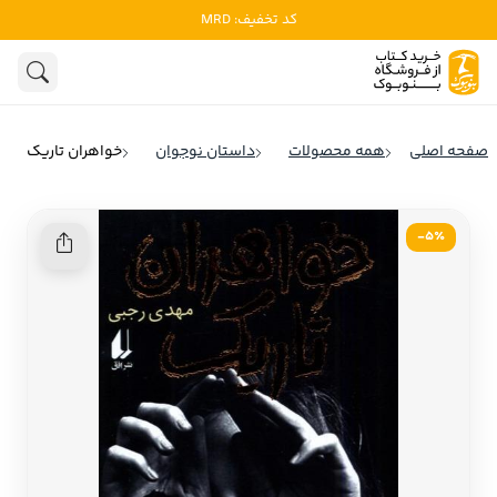
کد تخفیف: MRD
ادبیات
ادبیات ملل
هنوز جستجویی انجام نشده است.
هنر
ادبیات ایران
صفحه اصلی
همه محصولات
داستان نوجوان
خواهران تاریک
ادبیات آمریکا
روانشناسی
ادبیات انگلیس
5٪-
تاریخ و سیاست
ادبیات فرانسه
ادبیات ایتالیا
نشریات
ادبیات روسیه
کودک و نوجوان
ادبیات آمریکای لاتین
علوم اجتماعی
ادبیات آلمان
ادبیات ترکیه
فلسفه
ادبیات آسیا