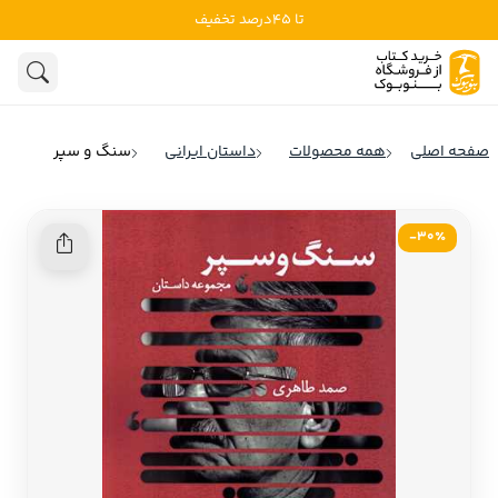
تا 45درصد تخفیف
ادبیات
ادبیات ملل
هنوز جستجویی انجام نشده است.
هنر
ادبیات ایران
صفحه اصلی
همه محصولات
داستان ایرانی
سنگ و سپر
ادبیات آمریکا
روانشناسی
ادبیات انگلیس
30٪-
تاریخ و سیاست
ادبیات فرانسه
ادبیات ایتالیا
نشریات
ادبیات روسیه
کودک و نوجوان
ادبیات آمریکای لاتین
علوم اجتماعی
ادبیات آلمان
ادبیات ترکیه
فلسفه
ادبیات آسیا