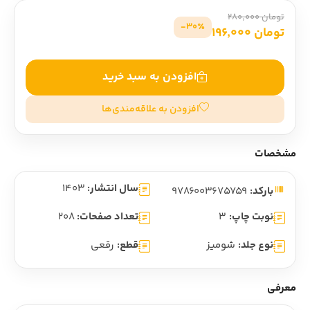
تومان 280,000
30٪-
تومان 196,000
افزودن به سبد خرید
افزودن به علاقه‌مندی‌ها
مشخصات
سال انتشار:
1403
بارکد:
9786003675759
نوبت چاپ:
3
تعداد صفحات:
208
نوع جلد:
شومیز
قطع:
رقعی
معرفی