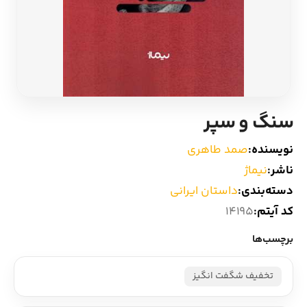
ادیان و اساطیر
سایر کشورهای اروپا
زبان خارجی
داستان کوتاه
مرجع و علمی
شعر و متون کهن
سنگ و سپر
ادبیات
نویسنده:
صمد طاهری
ناشر:
نیماژ
زندگینامه
دسته‌بندی:
داستان ایرانی
کد آیتم:
14195
ادبیات نمایشی
برچسب‌ها
تخفیف شگفت انگیز