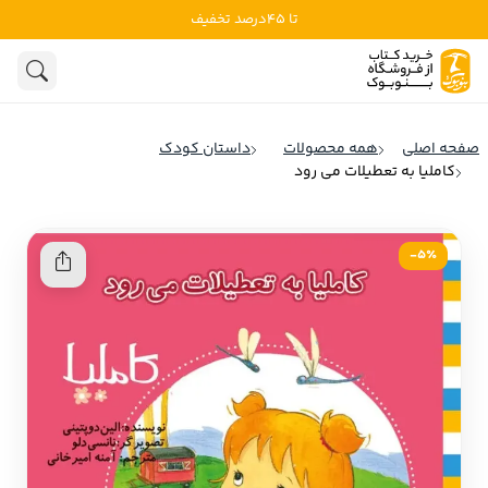
تا 45درصد تخفیف
ادبیات
ادبیات ملل
هنوز جستجویی انجام نشده است.
هنر
ادبیات ایران
صفحه اصلی
همه محصولات
داستان کودک
ادبیات آمریکا
کاملیا به تعطیلات می رود
روانشناسی
ادبیات انگلیس
تاریخ و سیاست
ادبیات فرانسه
5٪-
ادبیات ایتالیا
نشریات
ادبیات روسیه
کودک و نوجوان
ادبیات آمریکای لاتین
علوم اجتماعی
ادبیات آلمان
ادبیات ترکیه
فلسفه
ادبیات آسیا