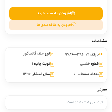
افزودن به سبد خرید
افزودن به علاقه‌مندی‌ها
مشخصات
نوع جلد:
گالینگور
بارکد:
9786003860711
قطع:
خشتی
نوبت چاپ:
1
تعداد صفحات:
16
سال انتشار:
1396
معرفی
توضیحی ثبت نشده است.