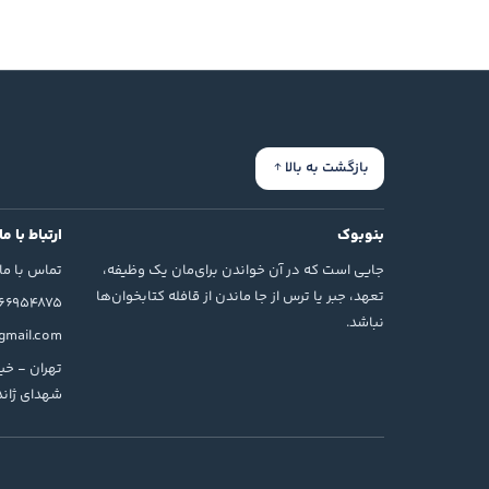
تاريخ و سياست در آثار ادبي براهني به ادبيات تغيير شک
درمي‌آيد و از اين طريق، يعني با ورود به ناخودآگاه يک
از ديگر آثار داستاني رضا براهني مي‌توان به کتاب‌هاي «
خاک» و «رؤياي بيدار» و از شعرهايش مي‌توان به کتاب‌ «ا
براهني در ترجمه نيز دستي داشت. نمايشنام? «ريچارد سو
در سال 1384 جايز? ادبي يلدا، براي يک عمر فعاليت فرهنگي در زمين? نقد ادبي، به رضا براهني داده شد.
بازگشت به بالا
بنوبوک
ارتباط با ما
جایی است که در آن خواندن برای‌مان یک وظیفه،
تماس با ما
تعهد، جبر یا ترس از جا ماندن از قافله کتابخوان‌ها
166954875
نباشد.
mail.com
تهران - خیا
شهدای ژاندا