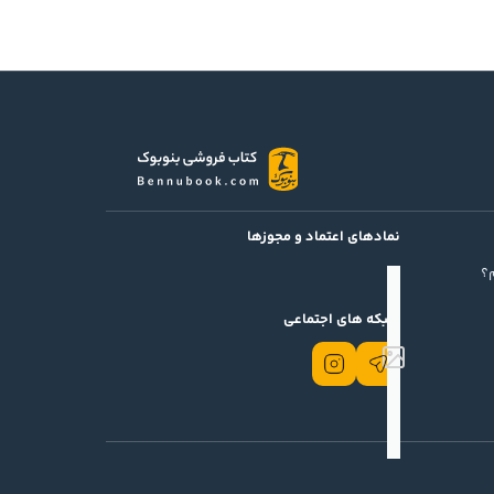
واب، يک آشفتگي زباني و حتي جنون و هذيان يک فرد
خت‌هاي خود مي‌رسد.
توان به کتاب‌هاي «قصّه‌نويسي»، «طلا در مس»، «کيميا و
نمادهای اعتماد و مجوزها
؟
شبکه های اجتماعی