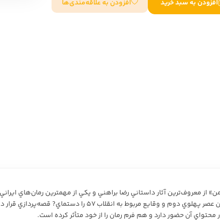
افزودن به علاقه‌مندی‌ها
افزودن به سبد خرید
سایر کشورهای اروپا
داستان کوتاه
شعر و متون کهن
زندگینامه
ادبیات
ادبیات
زندگینامه و خاطرات
نمایشن
زندگینامه
سفرنامه
یادداشت‌ها و نامه‌ها
ادبیات نمایشی
من» از معروف‌ترين آثار داستاني رضا براهني و يکي از مهمترين رمان‌هاي ايران
ع مربوط به انقلاب 57 را دستماي? قصه‌پردازي قرار داده است.
حتواي آن حضور دارد و هم فرم رمان را از خود متأثر کرده است.