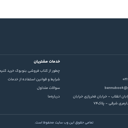
ل مي‌يابند و در فرايند اين تغيير شکل، تاريخ ، گاه به شکل يک کابوس، يک خ
 فرد، به اسطوره و فرهنگ و ناخودآگاه جمعي پيوند مي‌خورد و به ريشه‌ها و سا
بعد از عروسي چه گذشت» و «روزگار دوزخي آقاي اياز»، از آثارش در نقد ادبي مي‌
سماعيل» اشاره کرد.
م» از ترجمه‌هاي اوست.
خدمات مشتریان
چطور از کتاب فروشی بنوبوک خرید کنیم
02
شرایط و قوانین استفاده از خدمات
bennubook@g
سوالات متداول
بان انقلاب - خیابان فخررازی خیابان
درباره‌ما
رمری شرقی - پلاک74
تمامی حقوق این وب سایت محفوظ است.