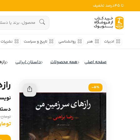
تا 45درصد تخفیف
ادبیات
هنوز جستجویی انجام نشده است.
هنر
ادبیات
هنر
روانشناسی
تاریخ و سیاست
نشریات
روانشناسی
ادبیات ملل
صفحه اصلی
همه محصولات
داستان ایرانی
رازه
ادبیات ایران
تاریخ و سیاست
ادبیات آمریکا
رازه
نشریات
5٪-
ادبیات انگلیس
نویسن
کودک و نوجوان
ادبیات فرانسه
دسته‌
ادبیات ایتالیا
علوم اجتماعی
تومان 1,650,000
ادبیات روسیه
تومان 7,500
فلسفه
ادبیات آمریکای لاتین