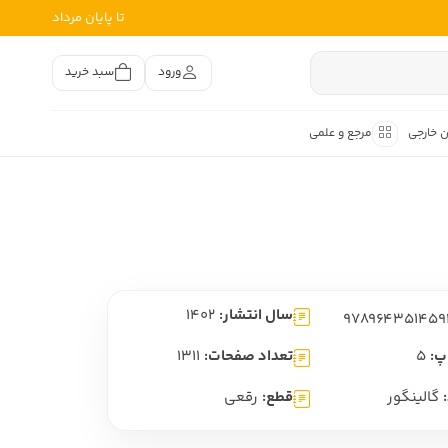
تا پایان مرداد
ورود
سبد خرید
ن خارجی
مرجع و علمی
متون کهن
اصر فارسی
هان
هن فارسی
سال انتشار:
1402
هن فارسی
تفسیر متون کهن
پ:
5
تعداد صفحات:
1311
گالینگور
قطع:
رقعی