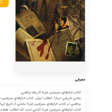
ادبیات آلمان
ادیان و اساطیر
ادبیات ترکیه
زبان خارجی
ادبیات آسیا
مرجع و علمی
سایر کشورهای اروپا
ادبیات
جستار و مقاله
آموزش نویسندگی
نقد ادبی
معرفی
طنز و گزین گویه
کتاب «رازهاي سرزمين من» اثر رضا براهني
زبان شناسی
رماني تاريخي دربار? انقلاب ايران. کتاب «رازهاي سرزمين 
تاریخ ادبیات
براهني در کتاب «رازهاي سرزمين من» بخشي از تاريخ ايران عصر پهلوي دوم و وقاي
کتاب «رازهاي سرزمين من» کتابي است که انقلاب، هم در م
ویرایش و ترجمه