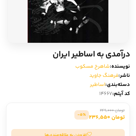
ادیان و اساطیر
سایر کشورهای اروپا
زبان خارجی
داستان کوتاه
مرجع و علمی
شعر و متون کهن
درآمدی به اساطیر ایران
ادبیات
نویسنده:
شاهرخ مسکوب
ناشر:
فرهنگ جاوید
زندگینامه
دسته‌بندی:
اساطیر
کد آیتم:
14667
ادبیات نمایشی
تومان 249,000
5٪-
تومان 236,550
افزودن به علاقه‌مندی‌ها