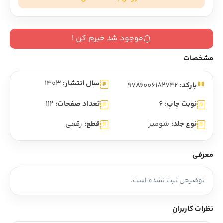
موجود شد خبرم کن !
مشخصات
سال انتشار:
1403
بارکد:
9786006182742
نوبت چاپ:
6
تعداد صفحات:
112
نوع جلد:
شومیز
قطع:
رقعی
معرفی
توضیحی ثبت نشده است.
نظرات کاربران