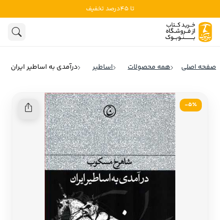
تا 45درصد تخفیف
ادبیات
ادبیات ملل
هنوز جستجویی انجام نشده است.
هنر
ادبیات ایران
صفحه اصلی
همه محصولات
اساطیر
درآمدی به اساطیر ایران
ادبیات آمریکا
روانشناسی
ادبیات انگلیس
5٪-
تاریخ و سیاست
ادبیات فرانسه
ادبیات ایتالیا
نشریات
ادبیات روسیه
کودک و نوجوان
ادبیات آمریکای لاتین
علوم اجتماعی
ادبیات آلمان
ادبیات ترکیه
فلسفه
ادبیات آسیا