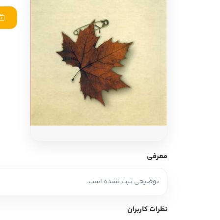
ادبیات آلمان
ادیان و اساطیر
ادبیات ترکیه
زبان خارجی
ادبیات آسیا
مرجع و علمی
سایر کشورهای اروپا
ادبیات
جستار و مقاله
آموزش نویسندگی
نقد ادبی
معرفی
طنز و گزین گویه
توضیحی ثبت نشده است.
زبان شناسی
تاریخ ادبیات
نظرات کاربران
ویرایش و ترجمه