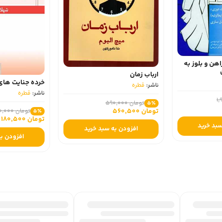
اهن و بلوز به
ارباب زمان
خرده جنایت های
ناشر:
قطره
ناشر:
قطره
تومان 590,000
5٪
تومان 560,500
تومان 190,000
5٪
تومان 180,500
سبد خرید
افزودن به سبد خرید
افزودن به