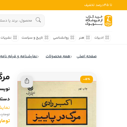
تا 45درصد تخفیف
ادبیات
هنوز جستجویی انجام نشده است.
هنر
ادبیات
هنر
روانشناسی
تاریخ و سیاست
نشریات
روانشناسی
ادبیات ملل
صفحه اصلی
همه محصولات
نمایشنامه و فیلم نامه
ادبیات ایران
تاریخ و سیاست
ادبیات آمریکا
مرگ
نشریات
5٪-
ادبیات انگلیس
نویسن
کودک و نوجوان
ادبیات فرانسه
دسته‌
ادبیات ایتالیا
علوم اجتماعی
نمایش
ادبیات روسیه
تومان 160,000
فلسفه
تومان ,000
ادبیات آمریکای لاتین