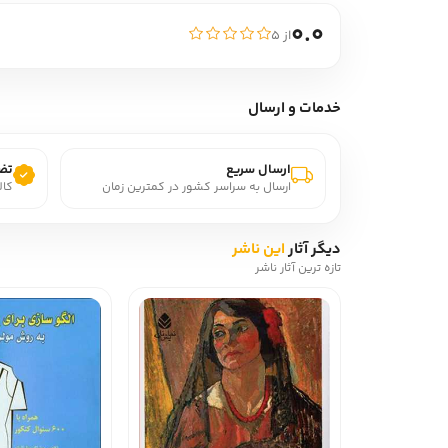
0.0
از ۵
خدمات و ارسال
ارسال سریع
تضم
ارسال به سراسر کشور در کمترین زمان
کال
دیگر آثار
این ناشر
تازه ترین آثار ناشر