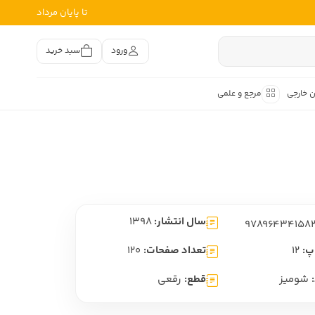
تا پایان مرداد
ورود
سبد خرید
ن خارجی
مرجع و علمی
متون کهن
اصر فارسی
هان
هن فارسی
سال انتشار:
1398
هن فارسی
تفسیر متون کهن
پ:
12
تعداد صفحات:
120
شومیز
قطع:
رقعی