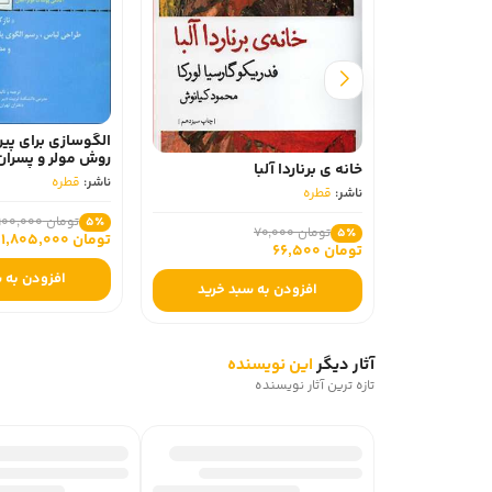
الگوسازی برای پیر
روش مولر و پسران
خانه ی برناردا آلبا
ناشر:
قطره
ناشر:
قطره
تومان 1,900,000
5٪
تومان 70,000
5٪
تومان 1,805,000
تومان 66,500
افزودن به 
افزودن به سبد خرید
آثار دیگر
این نویسنده
تازه ترین آثار نویسنده