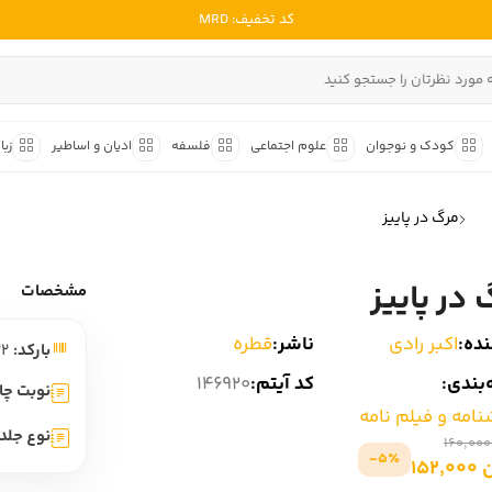
کد تخفیف: MRD
ادبیات ملل
ادبیات ایران
کودک و نوجوان
علوم اجتماعی
فلسفه
ادیان و اساطیر
زبا
ادبیات آمریکا
داستان کوتاه
شعر و 
ادبیات انگلیس
مرگ در پاییز
داستان کوتاه ایرانی
شعر مع
ادبیات فرانسه
داستان کوتاه خارجی
شعر ج
 در پاییز
ادبیات ایتالیا
مشخصات
متون ک
ادبیات روسیه
ده:
اکبر رادی
ناشر:
قطره
بارکد:
9789643415822
شعر ک
ادبیات آمریکای لاتین
بندی:
کد آیتم:
146920
شرح و 
نوبت چا
ادبیات آلمان
نامه و فیلم نامه
نوع جلد:
ادبیات ترکیه
5٪-
152
ادبیات آسیا