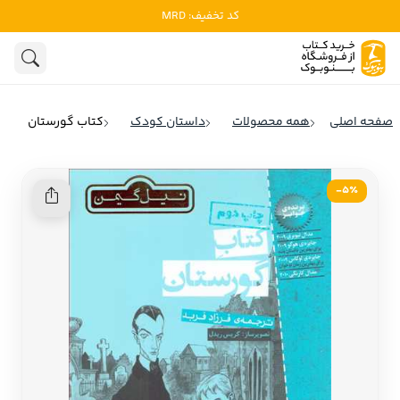
کد تخفیف: MRD
ادبیات
ادبیات ملل
هنوز جستجویی انجام نشده است.
هنر
ادبیات ایران
صفحه اصلی
همه محصولات
داستان کودک
کتاب گورستان
ادبیات آمریکا
روانشناسی
ادبیات انگلیس
5٪-
تاریخ و سیاست
ادبیات فرانسه
ادبیات ایتالیا
نشریات
ادبیات روسیه
کودک و نوجوان
ادبیات آمریکای لاتین
علوم اجتماعی
ادبیات آلمان
ادبیات ترکیه
فلسفه
ادبیات آسیا