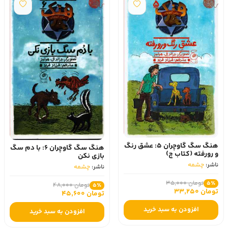
هنگ سگ گاوچران 5: عشق رنگ
هنگ سگ گاوچران 6: با دم سگ
و رورفته (کتاب چ)
بازی نکن
ناشر:
چشمه
ناشر:
چشمه
تومان 35,000
5٪
تومان 48,000
5٪
تومان 33,250
تومان 45,600
افزودن به سبد خرید
افزودن به سبد خرید