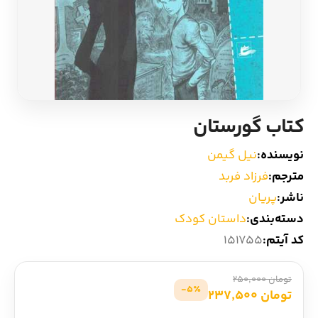
ادیان و اساطیر
سایر کشورهای اروپا
زبان خارجی
داستان کوتاه
مرجع و علمی
شعر و متون کهن
کتاب گورستان
ادبیات
نویسنده:
نیل گیمن
مترجم:
فرزاد فربد
زندگینامه
ناشر:
پریان
دسته‌بندی:
داستان کودک
ادبیات نمایشی
کد آیتم:
151755
تومان 250,000
5٪-
تومان 237,500