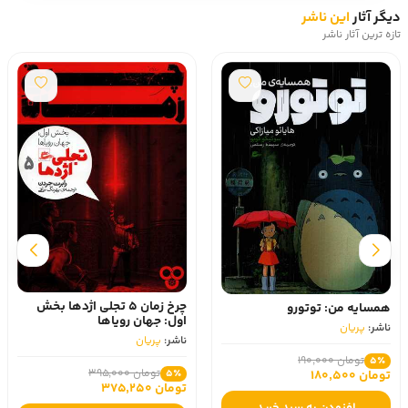
دیگر آثار
این ناشر
تازه ترین آثار ناشر
چرخ زمان 5 تجلی اژدها بخش
همسایه من: توتورو
اول: جهان رویاها
ناشر:
پریان
ناشر:
پریان
تومان 190,000
5٪
تومان 395,000
5٪
تومان 180,500
تومان 375,250