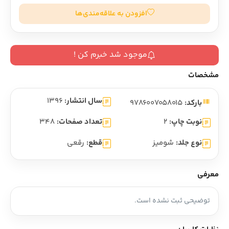
افزودن به علاقه‌مندی‌ها
موجود شد خبرم کن !
مشخصات
سال انتشار:
1396
بارکد:
9786007058015
نوبت چاپ:
2
تعداد صفحات:
348
نوع جلد:
شومیز
قطع:
رقعی
معرفی
توضیحی ثبت نشده است.