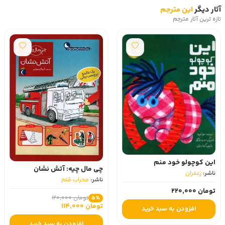
آثار دیگر
این مترجم
تازه ترین آثار مترجم
این کوچولو خود منم
چی مال چیه: آتش نشان
ناشر:
زعفران
ناشر:
محراب قلم
تومان 220,000
تومان 120,000
5٪
تومان 114,000
افزودن به سبد خرید
افزودن به سبد خرید