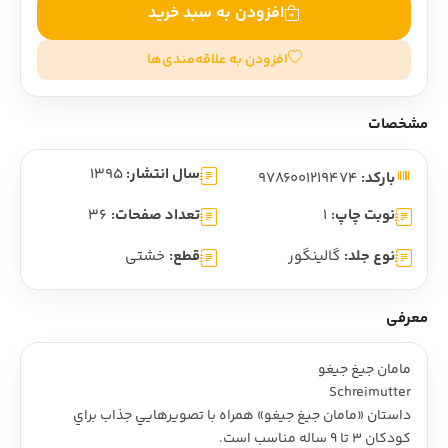
افزودن به سبد خرید
افزودن به علاقه‌مندی‌ها
مشخصات
سال انتشار:
1395
بارکد:
9786001219474
نوبت چاپ:
1
تعداد صفحات:
36
نوع جلد:
گالینگور
قطع:
خشتی
معرفی
مامان جيغ جيغو
Schreimutter
داستان «مامان جيغ جيغو» همراه با تصويرهايي جذاب براي
کودکان 3 تا 9 ساله مناسب است.