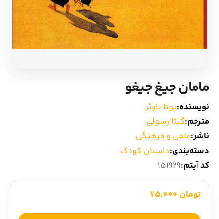
ادیان و اساطیر
سایر کشورهای اروپا
زبان خارجی
داستان کوتاه
مرجع و علمی
شعر و متون کهن
مامان جیغ جیغو
ادبیات
نویسنده:
یوتا باوئر
مترجم:
گیتا رسولی
زندگینامه
ناشر:
علمی و فرهنگی
دسته‌بندی:
داستان کودک
ادبیات نمایشی
کد آیتم:
151929
تومان 75,000