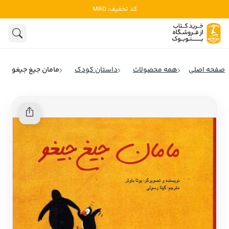
کد تخفیف: MRD
ادبیات
ادبیات ملل
هنوز جستجویی انجام نشده است.
هنر
ادبیات ایران
صفحه اصلی
همه محصولات
داستان کودک
مامان جیغ جیغو
ادبیات آمریکا
روانشناسی
ادبیات انگلیس
تاریخ و سیاست
ادبیات فرانسه
ادبیات ایتالیا
نشریات
ادبیات روسیه
کودک و نوجوان
ادبیات آمریکای لاتین
علوم اجتماعی
ادبیات آلمان
ادبیات ترکیه
فلسفه
ادبیات آسیا