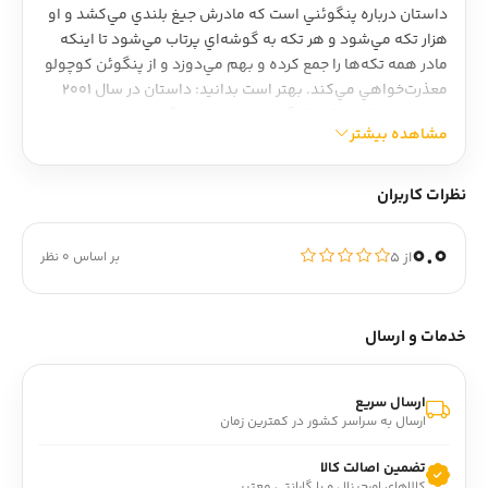
داستان درباره پنگوئني است که مادرش جيغ بلندي مي‌کشد و او
هزار تکه مي‌شود و هر تکه به گوشه‌اي پرتاب مي‌شود تا اينکه
مادر همه تکه‌ها را جمع کرده و بهم مي‌دوزد و از پنگوئن کوچولو
معذرت‌خواهي مي‌کند. بهتر است بدانيد: داستان در سال 2001
برنده جايزه کتاب کودک آلمان شده است. «گيتا رسولي» داستان
مشاهده بیشتر
«مامان جيغ جيغو» را به فارسي تر جمه کرده است.
درباره نويسنده: يوتا باوئر ( 1955) نويسنده و تصويرگر آلماني،
نظرات کاربران
حوزه کودک و نوجوان صاحب اثر «فرشته پدربزرگ»
رتبه گودريدز:
0.0
از ۵
بر اساس 0 نظر
خدمات و ارسال
ارسال سریع
ارسال به سراسر کشور در کمترین زمان
تضمین اصالت کالا
کالاهای اورجینال و با گارانتی معتبر