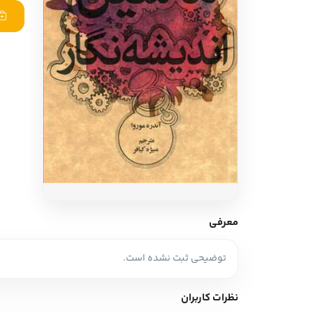
ادبیات آلمان
ادیان و اساطیر
ادبیات ترکیه
زبان خارجی
ادبیات آسیا
مرجع و علمی
سایر کشورهای اروپا
ادبیات
جستار و مقاله
آموزش نویسندگی
نقد ادبی
معرفی
طنز و گزین گویه
توضیحی ثبت نشده است.
زبان شناسی
تاریخ ادبیات
نظرات کاربران
ویرایش و ترجمه