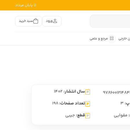
تا پایان مرداد
ورود
سبد خرید
ن خارجی
مرجع و علمی
متون کهن
اصر فارسی
هان
هن فارسی
سال انتشار:
1402
هن فارسی
تفسیر متون کهن
پ:
3
تعداد صفحات:
198
مقوایی
قطع:
جیبی