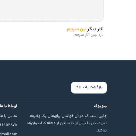
آثار دیگر
این مترجم
تازه ترین آثار مترجم
بازگشت به بالا
بنوبوک
ارتباط با ما
جایی است که در آن خواندن برای‌مان یک وظیفه،
تماس با ما
تعهد، جبر یا ترس از جا ماندن از قافله کتابخوان‌ها
166954875
نباشد.
mail.com