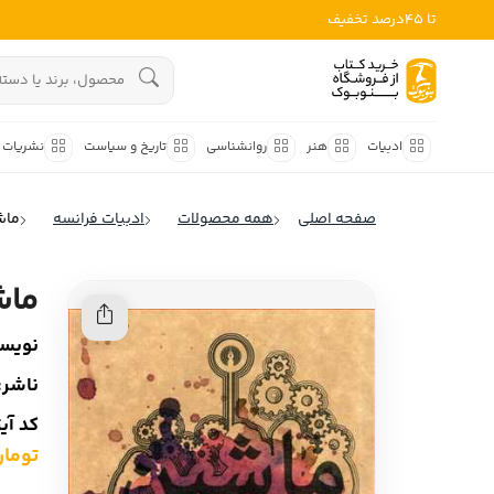
تا 45درصد تخفیف
ادبیات
هنوز جستجویی انجام نشده است.
هنر
ادبیات
هنر
روانشناسی
تاریخ و سیاست
نشریات
روانشناسی
ادبیات ملل
صفحه اصلی
همه محصولات
ادبیات فرانسه
ماش
ادبیات ایران
تاریخ و سیاست
ادبیات آمریکا
ماش
نشریات
ادبیات انگلیس
نویسن
کودک و نوجوان
ادبیات فرانسه
ناشر:
ادبیات ایتالیا
علوم اجتماعی
کد آی
ادبیات روسیه
تومان ,000
فلسفه
ادبیات آمریکای لاتین