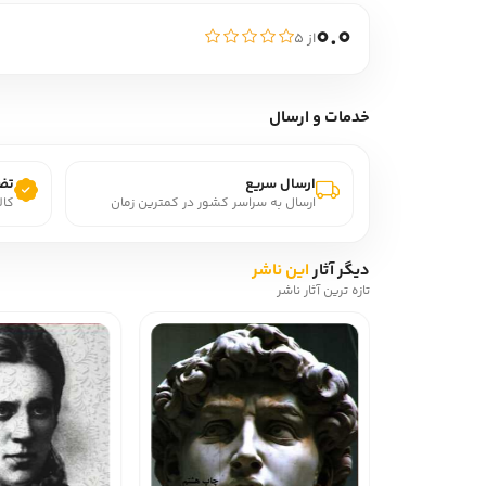
0.0
از ۵
خدمات و ارسال
ارسال سریع
تضم
ارسال به سراسر کشور در کمترین زمان
کال
دیگر آثار
این ناشر
تازه ترین آثار ناشر