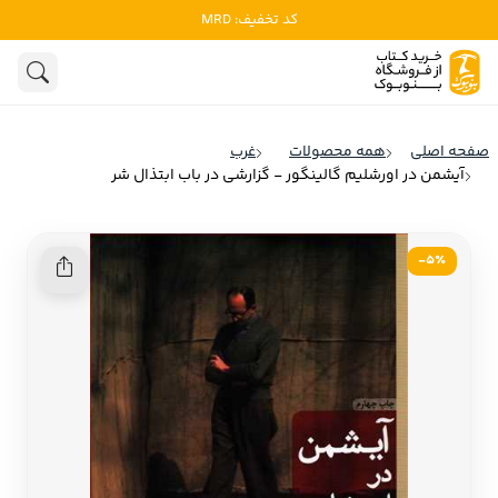
کد تخفیف: MRD
ادبیات
ادبیات ملل
هنوز جستجویی انجام نشده است.
هنر
ادبیات ایران
صفحه اصلی
همه محصولات
غرب
ادبیات آمریکا
آیشمن در اورشلیم گالینگور - گزارشی در باب ابتذال شر
روانشناسی
ادبیات انگلیس
تاریخ و سیاست
ادبیات فرانسه
5٪-
ادبیات ایتالیا
نشریات
ادبیات روسیه
کودک و نوجوان
ادبیات آمریکای لاتین
علوم اجتماعی
ادبیات آلمان
ادبیات ترکیه
فلسفه
ادبیات آسیا