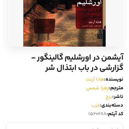
ادیان و اساطیر
سایر کشورهای اروپا
زبان خارجی
داستان کوتاه
مرجع و علمی
شعر و متون کهن
آیشمن در اورشلیم گالینگور -
ادبیات
گزارشی در باب ابتذال شر
زندگینامه
نویسنده:
هانا آرنت
مترجم:
زهرا شمس
ادبیات نمایشی
ناشر:
برج
دسته‌بندی:
غرب
کد آیتم:
1520288