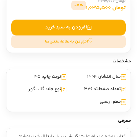
تومان 1,090,000
5٪-
تومان 1,035,500
افزودن به سبد خرید
افزودن به علاقه‌مندی‌ها
مشخصات
سال انتشار:
1404
نوبت چاپ:
45
تعداد صفحات:
376
نوع جلد:
گالینگور
قطع:
رقعی
معرفی
کتاب «آيشمن در اورشليم: گزارشي در باب ابتذال شَر»، نوشته