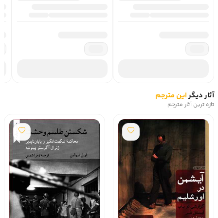
که بدون فکر از خواستهاي آنها تبعيت کنند و اعمالِ شريرانه را به
سود پيشرفت و رفاه خود بپندارند و از همين رو بابت انجام چنين
اعمالي دچار عذاب وجدان نشوند. آرنت شَرّي از جنس آنچه را که
آيشمن مرتکب شده بود نه ناشي از بحران رواني و خصوصيات
فردي و ذاتي، بلکه ناشي از فقدان وجدان و تفکر و تبعيت محض
از نظامهاي توتاليتر مي‌داند. او همچنين معتقد است که در
قضاياي مربوط به هولوکاست و کشتار يهوديان تنها آيشمن
مقصر نبوده و شوراهاي يهود نيز به نحوي در اين فاجعه نقش
داشته‌اند.
آثار دیگر
این مترجم
تازه ترین آثار مترجم
درباره هانا آرنت، نويسنده کتاب «آيشمن در اورشليم»
هانا آرنت (Hannah Arendt)، زاده 1906 در آلمان و درگذشته به
سال 1975 در امريکا، از فيلسوفان و نظريه‌پردازان سياسي مطرح
قرن بيستم بود. آرنت يهودي بود و با قدرت گرفتن نازي‌ها در
آلمان از کشور خود به فرانسه گريخت و از آنجا نيز، به دليل اينکه
فرانسه نيز داشت به اشغال آلمان نازي درمي‌آمد، به امريکا
مهاجرت کرد. وضعيت مهاجران و آوارگان و پناهندگان سياسي
يکي از دغدغه‌هاي آرنت بود و در مباحث نظري‌اش به اين موضوع
مي‌پرداخت. او همچنين در مدتي که در فرانسه اقامت داشت با