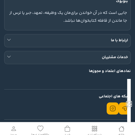
بنوبوک
قانون کپي‌رايت منتشر کرده است.
جایی است که در آن خواندن برای‌مان یک وظیفه، تعهد، جبر یا ترس از
رتبه کتاب «آيشمن در اورشليم» در گودريدز: 4/23 از 5
جا ماندن از قافله کتابخوان‌ها نباشد.
ارتباط با ما
خدمات مشتریان
نمادهای اعتماد و مجوزها
شبکه های اجتماعی
تمامی حقوق این وب سایت محفوظ است.
© 2026 Rodin
خانه
دسته‌بندی
خرید
علاقه‌مندی‌ها
ورود