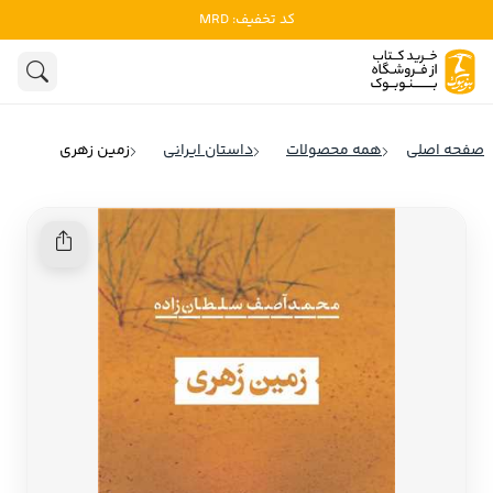
کد تخفیف: MRD
ادبیات
ادبیات ملل
هنوز جستجویی انجام نشده است.
هنر
ادبیات ایران
صفحه اصلی
همه محصولات
داستان ایرانی
زمین زهری
ادبیات آمریکا
روانشناسی
ادبیات انگلیس
تاریخ و سیاست
ادبیات فرانسه
ادبیات ایتالیا
نشریات
ادبیات روسیه
کودک و نوجوان
ادبیات آمریکای لاتین
علوم اجتماعی
ادبیات آلمان
ادبیات ترکیه
فلسفه
ادبیات آسیا