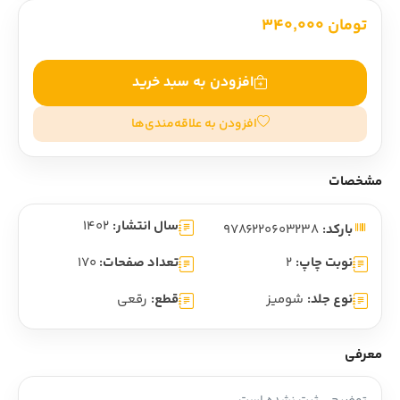
تومان 340,000
افزودن به سبد خرید
افزودن به علاقه‌مندی‌ها
مشخصات
سال انتشار:
1402
بارکد:
9786220603238
نوبت چاپ:
2
تعداد صفحات:
170
نوع جلد:
شومیز
قطع:
رقعی
معرفی