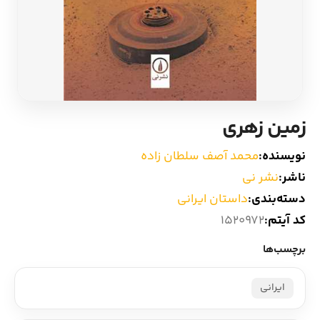
ادیان و اساطیر
سایر کشورهای اروپا
زبان خارجی
داستان کوتاه
مرجع و علمی
شعر و متون کهن
زمین زهری
ادبیات
نویسنده:
محمد آصف سلطان زاده
ناشر:
نشر نی
زندگینامه
دسته‌بندی:
داستان ایرانی
کد آیتم:
1520972
ادبیات نمایشی
برچسب‌ها
ایرانی