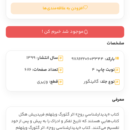
افزودن به علاقه‌مندی‌ها
موجود شد خبرم کن !
مشخصات
سال انتشار:
1399
بارکد:
9786220603344
نوبت چاپ:
4
تعداد صفحات:
686
نوع جلد:
گالینگور
قطع:
وزیری
معرفی
کتاب «پديدارشناسي روح» اثر گئورگ ويلهلم فريدريش هگل
کتاب‌هايي هستند که تاريخ تفکر و ادراک را به پيش و پس از خود
تقسيم مي‌کنند. کتاب «پديدارشناسي روح»، اثر گئورگ ويلهلم