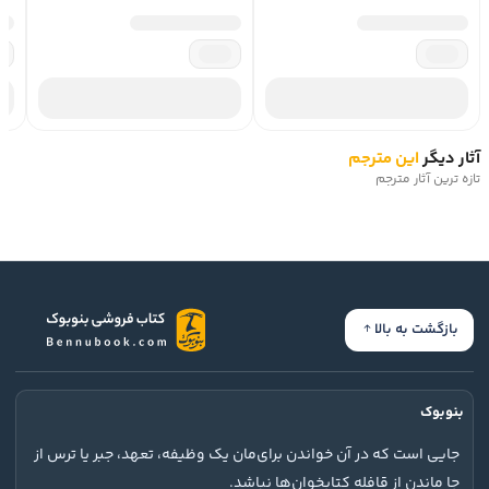
ادبيات آلمان و جهان بدل شدند. هگل بعد از اتمام تحصيلات در
توبينگن مدتي در شهر برن معلم سرخانه بود و بعد هولدرلين به
او کاري را در فرانکفورت پيشنهاد کرد و هگل راهي فرانکفورت
شد. در همان دوران اقامت در فرانکفورت، شلينگ، که خود در
دانشگاه ينا واقع در شهر ينا فلسفه درس مي‌داد، از هگل هم،
که آن زمان سي و يک ساله بود، دعوت کرد که به عنوان استاد در
دانشگاه ينا تدريس کند. هگل در اين دانشگاه به تدريس فلسفه
آثار دیگر
این مترجم
تازه ترین آثار مترجم
پرداخت. او و شلينگ همچنين مدتي نشريه‌اي به نام «نشري?
انتقادي فلسفه» منتشر کردند. با پيروزي فرانسه بر پروس در
دوران ناپلئون و تعطيلي دانشگاه‌ها هگل از ينا به بامبرگ رفت و
در آنجا در روزنامه به عنوان ويراستار به کار پرداخت. بعد از مدتي
به نورنبرگ رفت و آنجا به‌عنوان معلم دبيرستان مشغول به کار
شد. بعد از مدتي به او پيشنهاد کرسي استادي در دانشگاه
بازگشت به بالا
هايدلبرگ داده شد. هگل مدتي هم در اين دانشگاه تدريس کرد
و بعد از آن به برلين رفت و در دانشگاه برلين به تدريس پرداخت و
در سال 1830 رئيس دانشگاه برلين شد و يک سال بعد بر اثر وبا
درگذشت.
بنوبوک
فلسف? هگل تحولاتي بزرگ و بنيادين را در فلسف? اروپا رقم زد.
جایی است که در آن خواندن برای‌مان یک وظیفه، تعهد، جبر یا ترس از
او پايه‌گذار يکي از مهمترين سنت‌هاي فلسفي در اروپاست.
جا ماندن از قافله کتابخوان‌ها نباشد.