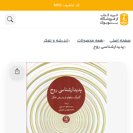
کد تخفیف: MRD
ادبیات
ادبیات ملل
هنوز جستجویی انجام نشده است.
هنر
ادبیات ایران
صفحه اصلی
همه محصولات
اندیشه و تفکر
ادبیات آمریکا
پدیدارشناسی روح
روانشناسی
ادبیات انگلیس
تاریخ و سیاست
ادبیات فرانسه
ادبیات ایتالیا
نشریات
ادبیات روسیه
کودک و نوجوان
ادبیات آمریکای لاتین
علوم اجتماعی
ادبیات آلمان
ادبیات ترکیه
فلسفه
ادبیات آسیا