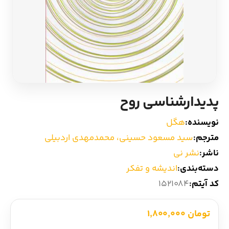
ادیان و اساطیر
سایر کشورهای اروپا
زبان خارجی
داستان کوتاه
مرجع و علمی
شعر و متون کهن
پدیدارشناسی روح
ادبیات
نویسنده:
هگل
زندگینامه
مترجم:
سید مسعود حسینی، محمدمهدی اردبیلی
ناشر:
نشر نی
ادبیات نمایشی
دسته‌بندی:
اندیشه و تفکر
کد آیتم:
1521084
تومان 1,800,000