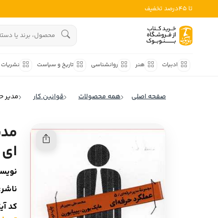
تا 45درصد تخفیف
ادبیات
هنوز جستجویی انجام نشده است.
هنر
ادبیات
هنر
روانشناسی
تاریخ و سیاست
نشریات
روانشناسی
ادبیات ملل
صفحه اصلی
همه محصولات
قوانین کار
مدیر حرفه ای 5: عملک
ادبیات ایران
تاریخ و سیاست
ادبیات آمریکا
نشریات
ادبیات انگلیس
ای (
کودک و نوجوان
ادبیات فرانسه
نویسن
ادبیات ایتالیا
علوم اجتماعی
ناشر:
ادبیات روسیه
فلسفه
کد آی
ادبیات آمریکای لاتین