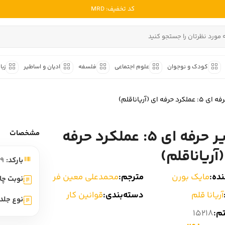
کد تخفیف: MRD
ادبیات ملل
ادبیات ایران
کودک و نوجوان
علوم اجتماعی
فلسفه
ادیان و اساطیر
زبا
ادبیات آمریکا
داستان کوتاه
شعر و 
ادبیات انگلیس
رد حرفه ای (آریاناقلم)
داستان کوتاه ایرانی
شعر مع
ادبیات فرانسه
داستان کوتاه خارجی
شعر ج
مدیر حرفه ای 5: عملکرد حرفه
ادبیات ایتالیا
مشخصات
متون ک
ادبیات روسیه
آریاناقلم)
بارکد:
9786007677339
شعر ک
ادبیات آمریکای لاتین
ده:
مایک بورن
مترجم:
محمدعلی معین فر
شرح و 
نوبت چا
ادبیات آلمان
آریانا قلم
دسته‌بندی:
قوانین کار
نوع جلد:
ادبیات ترکیه
تم:
15218
ادبیات آسیا