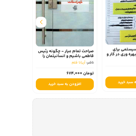
خلق زمان - چگو
مسائل مهم مت
ناشر:
آریانا قلم
سیستمی برای
صراحت تمام عیار - چگونه رئیس
هره وری در کار و
قاطعی باشیم و انسانیتمان را
تومان 487,000
هم از دست ندهیم
ناشر:
آریانا قلم
افزودن 
تومان 674,000
 سبد خرید
افزودن به سبد خرید