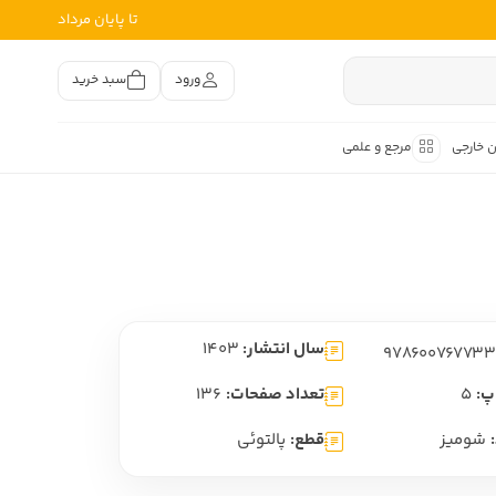
تا پایان مرداد
ورود
سبد خرید
ن خارجی
مرجع و علمی
متون کهن
اصر فارسی
هان
هن فارسی
سال انتشار:
1403
هن فارسی
تفسیر متون کهن
پ:
5
تعداد صفحات:
136
شومیز
قطع:
پالتوئی