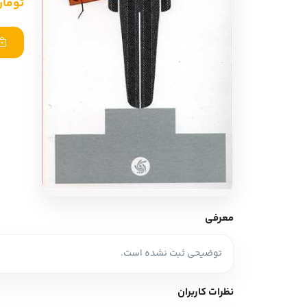
تومان ,000
ادبیات آلمان
ادیان و اساطیر
ادبیات ترکیه
زبان خارجی
ادبیات آسیا
مرجع و علمی
سایر کشورهای اروپا
ادبیات
جستار و مقاله
آموزش نویسندگی
نقد ادبی
معرفی
طنز و گزین گویه
توضیحی ثبت نشده است.
زبان شناسی
تاریخ ادبیات
نظرات کاربران
ویرایش و ترجمه