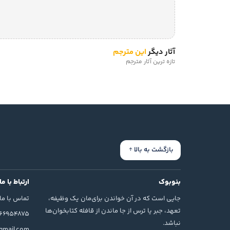
آثار دیگر
این مترجم
تازه ترین آثار مترجم
بازگشت به بالا
بنوبوک
ارتباط با ما
جایی است که در آن خواندن برای‌مان یک وظیفه،
تماس با ما
تعهد، جبر یا ترس از جا ماندن از قافله کتابخوان‌ها
166954875
نباشد.
mail.com