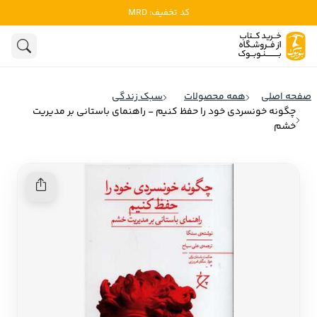
کد تخفیف: MRD
ادبیات
ادبیات ملل
هنوز جستجویی انجام نشده است.
هنر
ادبیات ایران
صفحه اصلی
همه محصولات
سبک زندگی
ادبیات آمریکا
چگونه خونسردی خود را حفظ کنیم - راهنمای باستانی بر مدیریت
روانشناسی
خشم
ادبیات انگلیس
تاریخ و سیاست
ادبیات فرانسه
ادبیات ایتالیا
نشریات
ادبیات روسیه
کودک و نوجوان
ادبیات آمریکای لاتین
علوم اجتماعی
ادبیات آلمان
ادبیات ترکیه
فلسفه
ادبیات آسیا