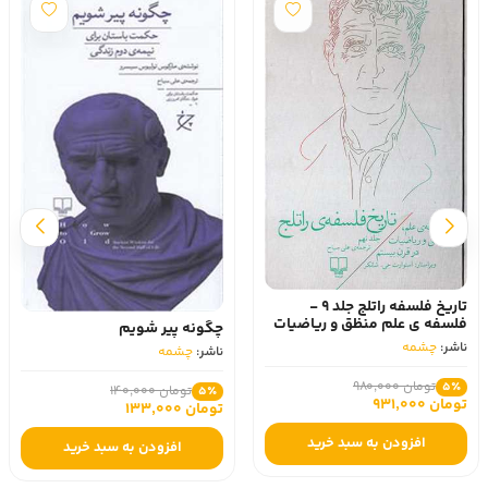
تاریخ فلسفه راتلج جلد 9 -
فلسفه ی علم منظق و ریاضیات
چگونه پیر شویم
در قرن بیستم
ناشر:
چشمه
ناشر:
چشمه
تومان 980,000
5٪
تومان 140,000
5٪
تومان 931,000
تومان 133,000
افزودن به سبد خرید
افزودن به سبد خرید