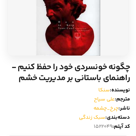
ادیان و اساطیر
سایر کشورهای اروپا
زبان خارجی
داستان کوتاه
مرجع و علمی
شعر و متون کهن
ادبیات
چگونه خونسردی خود را حفظ کنیم -
راهنمای باستانی بر مدیریت خشم
زندگینامه
نویسنده:
سنکا
ادبیات نمایشی
مترجم:
علی سیاح
ناشر:
چرخ_چشمه
دسته‌بندی:
سبک زندگی
کد آیتم:
1522049