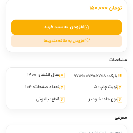
تومان 150,000
افزودن به سبد خرید
افزودن به علاقه‌مندی‌ها
مشخصات
سال انتشار:
1400
بارکد:
9786007405758
نوبت چاپ:
5
تعداد صفحات:
104
نوع جلد:
شومیز
قطع:
پالتوئی
معرفی