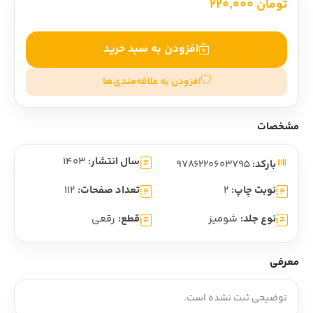
تومان 220,000
افزودن به سبد خرید
افزودن به علاقه‌مندی‌ها
مشخصات
سال انتشار:
1403
بارکد:
9786220603795
نوبت چاپ:
2
تعداد صفحات:
112
نوع جلد:
شومیز
قطع:
رقعی
معرفی
توضیحی ثبت نشده است.