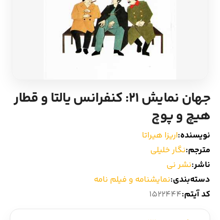
ادیان و اساطیر
سایر کشورهای اروپا
زبان خارجی
داستان کوتاه
مرجع و علمی
شعر و متون کهن
جهان نمایش 21: کنفرانس یالتا و قطار
ادبیات
هیچ و پوچ
زندگینامه
نویسنده:
اریزا هیراتا
مترجم:
نگار خلیلی
ادبیات نمایشی
ناشر:
نشر نی
دسته‌بندی:
نمایشنامه و فیلم نامه
کد آیتم:
1522444