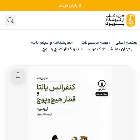
تا پایان مرداد
ادبیات
ادبیات ملل
هنوز جستجویی انجام نشده است.
هنر
ادبیات ایران
صفحه اصلی
همه محصولات
نمایشنامه و فیلم نامه
ادبیات آمریکا
جهان نمایش 21: کنفرانس یالتا و قطار هیچ و پوچ
روانشناسی
ادبیات انگلیس
تاریخ و سیاست
ادبیات فرانسه
ادبیات ایتالیا
نشریات
ادبیات روسیه
کودک و نوجوان
ادبیات آمریکای لاتین
علوم اجتماعی
ادبیات آلمان
ادبیات ترکیه
فلسفه
ادبیات آسیا