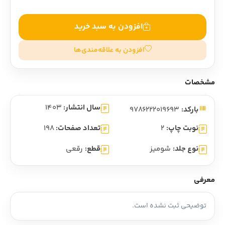
افزودن به سبد خرید
افزودن به علاقه‌مندی‌ها
مشخصات
سال انتشار:
1403
بارکد:
9786222019693
نوبت چاپ:
2
تعداد صفحات:
198
نوع جلد:
شومیز
قطع:
رقعی
معرفی
توضیحی ثبت نشده است.