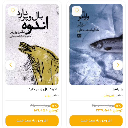
وارامو
اندوه بال و پر دارد
ناشر:
هیرمند
ناشر:
نون
تومان 250,000
تومان 199,000
5٪
5٪
تومان 237,500
تومان 189,050
افزودن به سبد خرید
افزودن به سبد خرید