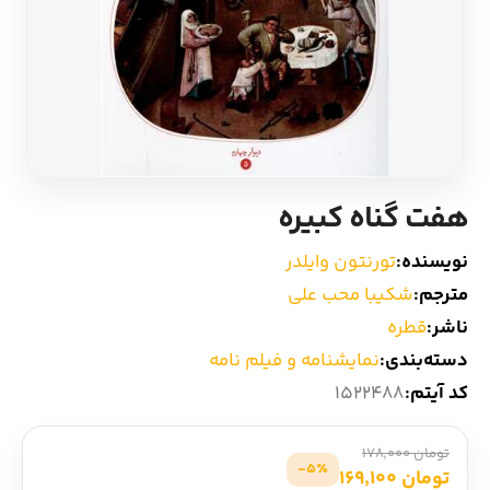
ادیان و اساطیر
سایر کشورهای اروپا
زبان خارجی
داستان کوتاه
مرجع و علمی
شعر و متون کهن
هفت گناه کبیره
ادبیات
نویسنده:
تورنتون وایلدر
زندگینامه
مترجم:
شکیبا محب علی
ناشر:
قطره
ادبیات نمایشی
دسته‌بندی:
نمایشنامه و فیلم نامه
کد آیتم:
1522488
تومان 178,000
5٪-
تومان 169,100