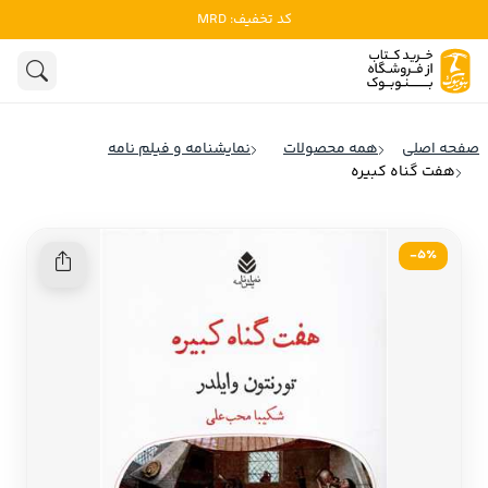
کد تخفیف: MRD
ادبیات
ادبیات ملل
هنوز جستجویی انجام نشده است.
هنر
ادبیات ایران
صفحه اصلی
همه محصولات
نمایشنامه و فیلم نامه
ادبیات آمریکا
هفت گناه کبیره
روانشناسی
ادبیات انگلیس
تاریخ و سیاست
ادبیات فرانسه
5٪-
ادبیات ایتالیا
نشریات
ادبیات روسیه
کودک و نوجوان
ادبیات آمریکای لاتین
علوم اجتماعی
ادبیات آلمان
ادبیات ترکیه
فلسفه
ادبیات آسیا