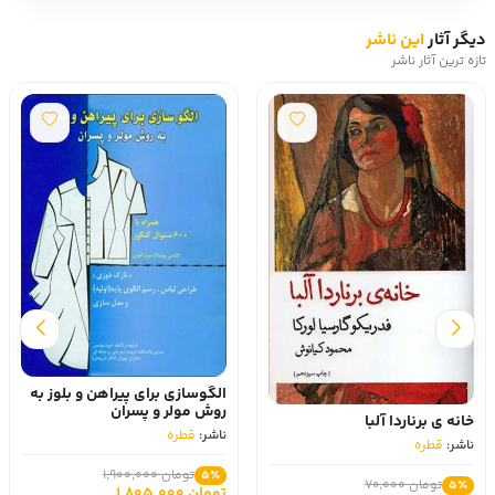
دیگر آثار
این ناشر
تازه ترین آثار ناشر
الگوسازی برای پیراهن و بلوز به
روش مولر و پسران
خانه ی برناردا آلبا
ناشر:
قطره
ناشر:
قطره
تومان 1,900,000
5٪
تومان 70,000
5٪
تومان 1,805,000