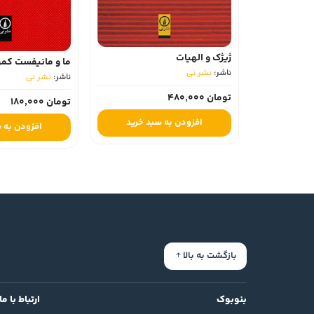
ژیژک و الهیات
ما و مانیفست کم
ناشر:
نشر نی
ناشر:
نشر نی
تومان 480,000
تومان 180,000
افزودن به سبد خرید
افزودن به 
بازگشت به بالا
بنوبوک
ارتباط با ما