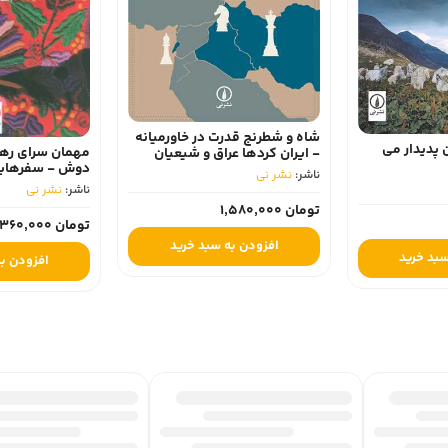
شاه و شطرنج قدرت در خاورمیانه
پدیدار می
مهمان سرای رهر
- ایران کردها عراق و شیعیان
دوش - سفرهایی 
لبنان 1337-1357
ناشر:
نشر نی
مکان
ناشر:
نشر نی
تومان 1,580,000
تومان 360,000
افزودن به سبد خرید
سبد خرید
افزودن به