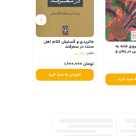
زندگی چگونه ب
تحلیلی توسعه
ماتریدی و گسترش کلام اهل
جهان 1820-2010
وی خانه به
سنت در سمرقند
ناشر:
نشر نی
در زمان و
ناشر:
نشر نی
تومان 780,000
تومان 1,600,000
افزودن 
افزودن به سبد خرید
 سبد خرید