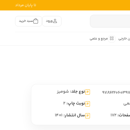
تا پایان مرداد
ورود
سبد خرید
ن خارجی
مرجع و علمی
متون کهن
اصر فارسی
هان
هن فارسی
نوع جلد:
شومیز
هن فارسی
تفسیر متون کهن
عی
نوبت چاپ:
2
فحات:
172
سال انتشار:
1401