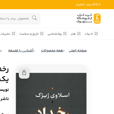
تا 45درصد تخفیف
ادبیات
هنوز جستجویی انجام نشده است.
هنر
ادبیات
هنر
روانشناسی
تاریخ و سیاست
نشریات
روانشناسی
ادبیات ملل
صفحه اصلی
همه محصولات
آشنایی با فلسفه
ر
ادبیات ایران
تاریخ و سیاست
ادبیات آمریکا
رخد
نشریات
ادبیات انگلیس
یک 
کودک و نوجوان
ادبیات فرانسه
نویسن
ادبیات ایتالیا
علوم اجتماعی
ناشر:
ادبیات روسیه
فلسفه
ادبیات آمریکای لاتین