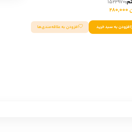
تم:
1522970
سایر کشورهای اروپا
280
افزودن به علاقه‌مندی‌ها
افزودن به سبد خرید
داستان کوتاه
شعر و متون کهن
زندگینامه
ادبیات
ادبیات
زندگینامه و خاطرات
نمایشن
زندگینامه
سفرنامه
یادداشت‌ها و نامه‌ها
ادبیات نمایشی