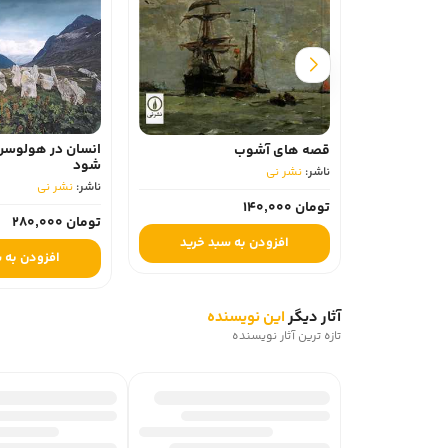
انسان در هولوسن 
قصه های آشوب
شود
ناشر:
نشر نی
ناشر:
نشر نی
تومان 140,000
تومان 280,000
افزودن به سبد خرید
افزودن به 
آثار دیگر
این نویسنده
تازه ترین آثار نویسنده