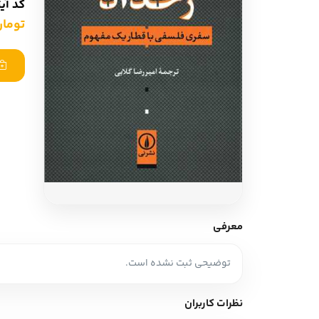
کد آی
ادبیات آلمان
ادیان و اساطیر
تومان ,000
ادبیات ترکیه
زبان خارجی
ادبیات آسیا
مرجع و علمی
سایر کشورهای اروپا
ادبیات
جستار و مقاله
آموزش نویسندگی
نقد ادبی
معرفی
طنز و گزین گویه
توضیحی ثبت نشده است.
زبان شناسی
تاریخ ادبیات
نظرات کاربران
ویرایش و ترجمه