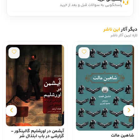
پاسخگویی به سوالات قبل و بعد از خرید
دیگر آثار
این ناشر
تازه ترین آثار ناشر
آیشمن در اورشلیم گالینگور -
شاهین مالت
گزارشی در باب ابتذال شر