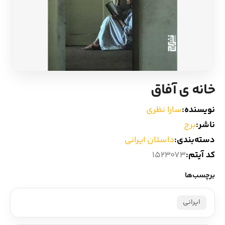
ادیان و اساطیر
سایر کشورهای اروپا
زبان خارجی
داستان کوتاه
مرجع و علمی
شعر و متون کهن
خانه ی آفاق
ادبیات
نویسنده:
سارا نظری
ناشر:
برج
زندگینامه
دسته‌بندی:
داستان ایرانی
کد آیتم:
1523073
ادبیات نمایشی
برچسب‌ها
ایرانی