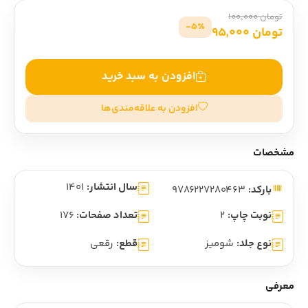
تومان 100,000
5٪-
تومان 95,000
افزودن به سبد خرید
افزودن به علاقه‌مندی‌ها
مشخصات
سال انتشار:
1401
بارکد:
9786227280463
نوبت چاپ:
2
تعداد صفحات:
176
نوع جلد:
شومیز
قطع:
رقعی
معرفی