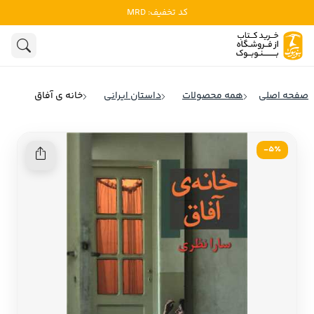
کد تخفیف: MRD
ادبیات
ادبیات ملل
هنوز جستجویی انجام نشده است.
هنر
ادبیات ایران
صفحه اصلی
همه محصولات
داستان ایرانی
خانه ی آفاق
ادبیات آمریکا
روانشناسی
ادبیات انگلیس
5٪-
تاریخ و سیاست
ادبیات فرانسه
ادبیات ایتالیا
نشریات
ادبیات روسیه
کودک و نوجوان
ادبیات آمریکای لاتین
علوم اجتماعی
ادبیات آلمان
ادبیات ترکیه
فلسفه
ادبیات آسیا