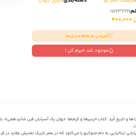
فرهنگ نشر نو
دسته‌بندی:
تاریخ جهان
سایر کشورهای اروپا
تم:
1523622
400
داستان کوتاه
افزودن به علاقه‌مندی‌ها
شعر و متون کهن
موجود شد خبرم کن !
زندگینامه
ادبیات
ادبیات
زندگینامه و خاطرات
نمایشن
زندگینامه
سفرنامه
یادداشت‌ها و نامه‌ها
ادبیات نمایشی
ت.
ابانی ایتالیایی به نام منوکیو را می‌کاود که در عصر تاریک تفتیش عقاید در 