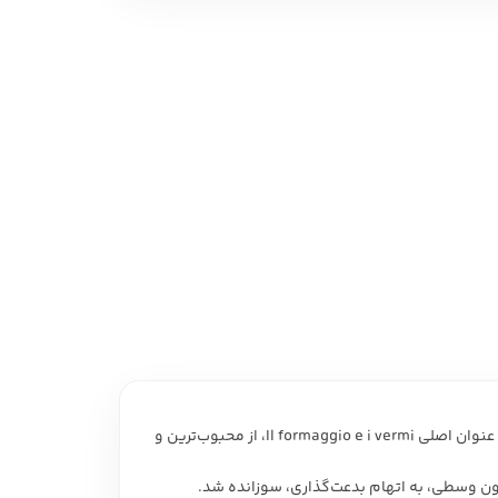
 نمایشی
امه و فیلمنامه
نمونه‌ای مهم و قابل توجه از تاریخ‌ فرهنگی، تاریخ ذهنیت‌ها و تاریخ خُرد. کتاب «پنیرها و کرم‌ها: جهان یک آسیابان قرن شانزدهمی»، با عنوان اصلی Il formaggio e i vermi، از محبوب‌ترین و
قرون وسطی، به اتهام بدعت‌گذاری، سوزانده شد.