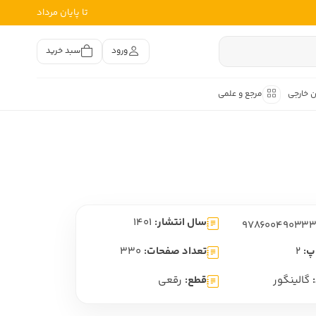
تا پایان مرداد
ورود
سبد خرید
ن خارجی
مرجع و علمی
متون کهن
اصر فارسی
هان
هن فارسی
سال انتشار:
1401
هن فارسی
تفسیر متون کهن
پ:
2
تعداد صفحات:
330
گالینگور
قطع:
رقعی