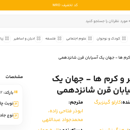
کد تخفیف: MRD
ادبیات ملل
ادبیات ایران
کودک و نوجوان
علوم اجتماعی
فلسفه
ادیان و اساطیر
زبا
ادبیات آمریکا
داستان کوتاه
شعر و 
ادبیات انگلیس
 کرم ها - جهان یک آسیابان قرن شانزدهمی
داستان کوتاه ایرانی
شعر مع
ادبیات فرانسه
داستان کوتاه خارجی
شعر ج
ر و کرم ها - جهان یک
ادبیات ایتالیا
مشخصات
متون ک
ادبیات روسیه
ابان قرن شانزدهمی
بارکد:
9786004903332
شعر ک
ادبیات آمریکای لاتین
ده:
کارلو گینزبرگ
مترجم:
شرح و 
نوبت چا
ادبیات آلمان
ابوذر فتاحی زاده،
نوع جلد:
ادبیات ترکیه
محمدجواد عبداللهی
ادبیات آسیا