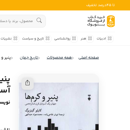
تا 45درصد تخفیف
ادبیات
هنوز جستجویی انجام نشده است.
هنر
ادبیات
هنر
روانشناسی
تاریخ و سیاست
نشریات
روانشناسی
ادبیات ملل
صفحه اصلی
همه محصولات
تاریخ جهان
پنیر و
ادبیات ایران
تاریخ و سیاست
ادبیات آمریکا
پنی
نشریات
ادبیات انگلیس
آسی
کودک و نوجوان
ادبیات فرانسه
نویسن
ادبیات ایتالیا
علوم اجتماعی
ادبیات روسیه
فلسفه
ادبیات آمریکای لاتین