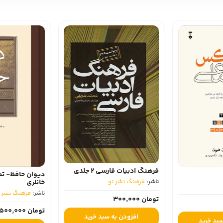
 از یکدیگر برگذار شدند تصویری غنی از افکار، احساسات، تصورات و آمال او عر
ی نوشته‌هایی را که منوکیو بدان‌ها دسترسی داشته و فهرست ناتمامی از آنچه 
 بدانیم، اما آنچه واقعاً می‌دانیم به ما اجازه می‌دهد که فقط تکه‌ای از چیزی 
با ترجمه و مقدم? ابوذر فتاحی‌زاده و محمدجواد عبدالهی در نشر نو منتشر شد
گ (karlo ??intsbur?)، متولد 1939، مورخ ایتالیایی است. او پسر ناتالیا گینزبورگ، رمان‌نویس ایتالیایی، است
 در قرن‌ شانزدهم و هفدهم»، «قاضی و مورخ: یادداشت‌های حاشیه‌ای و خطای 
اشاره کرد.
فرهنگ ادبیات فارسی 2 جلدی
دیوان حافظ- تصح
خانلری
ناشر:
فرهنگ نشر نو
ناشر:
فرهنگ نشر ن
تومان 300,000
تومان 5,500,000
افزودن به سبد خرید
بد خرید