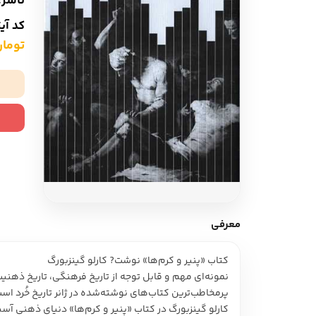
ناشر:
ادبیات آلمان
ادیان و اساطیر
کد آی
ادبیات ترکیه
تومان ,000
زبان خارجی
ادبیات آسیا
مرجع و علمی
سایر کشورهای اروپا
ادبیات
جستار و مقاله
آموزش نویسندگی
نقد ادبی
معرفی
طنز و گزین گویه
کتاب «پنیر و کرم‌ها» نوشت? کارلو گینزبورگ
زبان شناسی
تاریخ ادبیات
پرمخاطب‌ترین کتاب‌های نوشته‌شده در ژانر تاریخ خُرد اس
کارلو گینزبورگ در کتاب «پنیر و کرم‌ها» دنیای ذهنی آسی
ویرایش و ترجمه