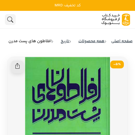
کد تخفیف: MRD
ادبیات
ادبیات ملل
هنوز جستجویی انجام نشده است.
هنر
ادبیات ایران
صفحه اصلی
همه محصولات
تاریخ
افلاطون های پست مدرن
ادبیات آمریکا
روانشناسی
ادبیات انگلیس
5٪-
تاریخ و سیاست
ادبیات فرانسه
ادبیات ایتالیا
نشریات
ادبیات روسیه
کودک و نوجوان
ادبیات آمریکای لاتین
علوم اجتماعی
ادبیات آلمان
ادبیات ترکیه
فلسفه
ادبیات آسیا