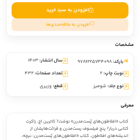
افزودن به سبد خرید
افزودن به علاقه‌مندی‌ها
مشخصات
سال انتشار:
1403
بارکد:
9786225734098
نوبت چاپ:
2
تعداد صفحات:
432
نوع جلد:
شومیز
قطع:
وزیری
معرفی
کتاب «افلاطون‌های پُست‌مدرن» نوشت? کاترین اچ. زاکرت
کتابی دربار? پنج فیلسوف پست‌مدرن و قرائت‌هایشان از
اندیشه‌های افلاطون. کتاب «افلاطون‌های پُست‌مدرن: نیچه،