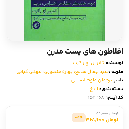
ادیان و اساطیر
سایر کشورهای اروپا
زبان خارجی
داستان کوتاه
مرجع و علمی
شعر و متون کهن
افلاطون های پست مدرن
ادبیات
نویسنده:
کاترین اچ زاکرت
مترجم:
سید جمال سامع، بهاره منصوری، مهدی کیانی
زندگینامه
ناشر:
ترجمان علوم انسانی
دسته‌بندی:
تاریخ
ادبیات نمایشی
کد آیتم:
1523682
تومان 388,000
5٪-
تومان 368,600