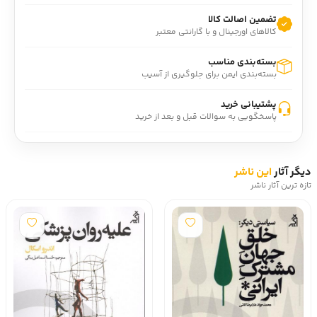
از اجتماع ایران صورت گرفته است.
تضمین اصالت کالا
مهم‌ترین پرسشی که در پژوهش چه شد؟ مطرح شده این است 
کالاهای اورجینال و با گارانتی معتبر
که: وضعیت سرمایه اجتماعی در ایران چگونه است و چه تحولی در 
چند دهه در این پدیده روی داده است؟ در تحلیل وضعیت ایران از 
بسته‌بندی مناسب
حیث سرمایه اجتماعی، نویسندگان خود را مقید دانسته‌اند که 
بسته‌بندی ایمن برای جلوگیری از آسیب
فقط آن بخش از ادعاها و مباحث رایج را پایه استدلال خود قرار 
پشتیبانی خرید
دهند که مستند به شواهد، اسناد و مدارک قابل اطمینان باشند. 
پاسخگویی به سوالات قبل و بعد از خرید
به بیان نویسندگان کتاب، سرمایه اجتماعی را می‌توان منابع و 
امکاناتی دانست که در بطن روابط اجتماعی وجود دارند و به 
واسطه روابط جمعی فعلیت پیدا می‌کنند.
دیگر آثار
این ناشر
کتاب چه شد پر است از داده‌های متنوع، رسمی و دقیق تا بر 
تازه ترین آثار ناشر
اساس آن‌ها، تصویری از وضعیت تحولات سرمایه اجتماعی در طول 
چندین دهه به دست داده شود. نویسندگان کتاب تغیرات 
سرمایه اجتماعی را اتفاقی در لایه‌های زیرین جامعه می‌دانند که 
دامنه آن به یک یا چند سال محدود نیست، بلکه چندین دهه را 
شامل می‌شود.
به عبارتی نویسندگان پژوهش داستان افول اجتماع در ایران، 
تغییر وضعیت سرمایه اجتماعی را یک فرایند می‌دانند که در طول 
یک دوره طولانی روی داده است و اصلاح آن نیز تدریجی است و در 