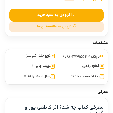
افزودن به سبد خرید
افزودن به علاقه‌مندی‌ها
مشخصات
نوع جلد:
شومیز
بارکد:
9786227695533
قطع:
رقعی
نوبت چاپ:
6
تعداد صفحات:
272
سال انتشار:
1401
معرفی
معرفی کتاب چه شد؟ اثر کاظمی پور و 