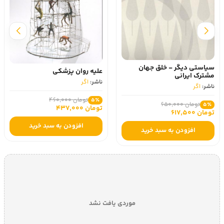
طول زمان به دست خواهد آمد. آنها همچین در طول کتاب نشان 
داده‌اند که ساختن و تخریب سرمایه اجتماعی تنها حاصل یک 
بخش از جامعه یعنی صرفا حکومت‌ها نیست و همه اجتماع در 
ساخت و تخریب آن نقش دارند و بنابراین می‌توانیم بگوییم که 
نوعی مسئولیت اجتماعی همگانی است و نباید آن را به ساختار 
حاکمیت تقلیل بدهیم.
سیاستی دیگر - خلق‌ جهان‌
نکته قابل توجه دیگر در رساله چه شد؟ این است که نویسندگان 
علیه روان پزشکی
مشترک‌ ایرانی
با مرور تجربیات جهانی مربوط به سرمایه اجتماعی، نشان داده‌اند 
ناشر:
اگر
ناشر:
اگر
که مشکل افول سرمایه اجتماعی، مشکلی تقریبا جهانی بوده 
تومان 460,000
5٪
است و کشورهای متعددی در جهان با آن روبرو هستند. آنها از 
تومان 650,000
5٪
تومان 437,000
تومان 617,500
جامعه امریکا مثال می‌آورند که در یک فرایند دویست ساله، ذخیره 
افزودن به سبد خرید
سرمایه اجتماعی خود را از دست داده است و با ذکر نمونه‌هایی از 
افزودن به سبد خرید
توکویل و دورکیم نشان می‌دهند که جامعه فرانسه با زوال 
سرمایه اجتماعی و مشکلات حاصل از آن مواجه بوده و این مسئله 
تا امروز دوام داشته است.
در چندین فصل از کتاب چه شد؟ به روشنی جنبه‌های اصلی این 
بحران جهانی نشان داده شده و تاکید شده که جامعه ایران نیز از 
این فرایند مستثنی نیست. بر این اساس در هنگام خواندن 
موردی یافت نشد
داستان افول اجتماع در ایران با این پرسش روبرو می‌شویم که 
برای امری که تا این حد در حیات یک جامعه نقش تعیین‌کننده 