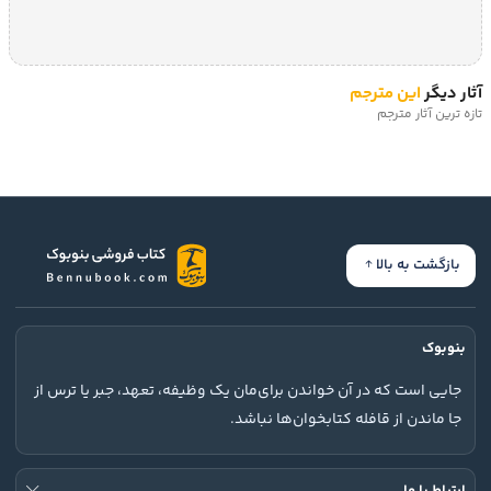
دارد و در طول زمان ساخته یا سست می‌شود، چگونه می‌توان 
چاره‌ای پیدا کرد و چه باید کرد؟
خلاصه کتاب چه شد؟
آثار دیگر
این مترجم
عامل دیگری که می‌تواند به افزایش سرمایه اجتماعی کمک کند 
تازه ترین آثار مترجم
وقوع حوادثی نظیر جنگ‌های میهنی است که به سبب آن افراد 
جامعه آمادگی بیشتری برای صرف نظر کردن از منافع فردی خود در 
راه آرمان‌های اجتماعی نشان می‌دهند و سطح بالاتری از ایثارگری و 
ازخودگذشتگی را در رفتار خود بروز می‌دهند.
درباره نویسندگان کتاب چه شد؟
بازگشت به بالا
عبدالمحمد کاظمی‌پور، متولد 1340، جامعه‌شناس ایرانی، 
نویسنده و استاد جامعه‌شناسی است. او از سال 2012 صاحب 
کرسی مطالعه تغییر فرهنگی در دانشگاه مموریال بوده است. در 
بنوبوک
تنگنای بیم و امید، از کج خوانی تاریخ تا لج خوانی تاریخ و نسل 
ایکس عناوین برخی دیگر از کتاب‌های کاظمی‌پور است.
جایی است که در آن خواندن برای‌مان یک وظیفه، تعهد، جبر یا ترس از
محسن گودرزی، متولد 1340، جامعه‌شناس و پژوهشگری است 
جا ماندن از قافله کتابخوان‌ها نباشد.
که در سال‌های اخیر به طور مستمر جامعه ایران را مطالعه کرده 
است. او مدیر علمی موج دوم پیمایش ملی ارزش‌ها و نگرش‌های 
ایرانیان در سال 1382 بود. 
تهران 56
، 
راز مانا
 و 
مصحف صنعاء 1 و 