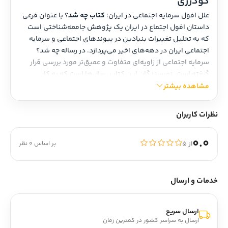
گودرزی
علل افول سرمایه اجتماعی در ایران: 
کتاب چه شد
؟ با عنوان فرعی 
داستان افول اجتماع در ایران یک پژوهش جامعه‌شناختی است 
که به تحلیل تغییرات بنیادین در پیوندهای اجتماعی و سرمایه 
اجتماعی ایران در دهه‌های اخیر می‌پردازد. در رساله چه شد؟ 
سرمایه اجتماعی از زاویه‌ای متفاوت و عمیق‌تر مورد بررسی قرار 
گرفته است. نویسندگان این کتاب، سال‌ها است که به کار 
مطالعه تجربی جامعه ایران مشغولند و در این اثر، فراتر از منازعات 
مشاهده بیشتر
رایج و روزمره سیاسی ایستاده‌اند و پرسش‌های‌ خود را در قلمرو 
جامعه‌شناسی مطرح می‌کنند.
نظرات کاربران
درباره کتاب چه شد؟
0.0
جامعه ایران در سال‌های اخیر بحران‌ها و تلاطم‌های اجتماعی و 
از ۵
بر اساس 0 نظر
سیاسی زیادی را پشت سر گذاشته و از نظر اقتصادی نیز با شرایط 
دشواری روبرو بوده است. این وضعیت منجر شده که بسیاری از 
متخصصان و مردم عادی با این پرسش روبرو شوند که چه شد و 
خدمات و ارسال
چرا جامعه اینگونه شده است؟ هر شکلی از ترسیم آینده، نیاز به 
شناخت وضعیت کنونی جامعه و مسیری که تاکنون طی کرده 
دارد. پژوهشی که با عنوان چه شد؟ منتشر شده، از مهم‌ترین 
ارسال سریع
ارسال به سراسر کشور در کمترین زمان
تلاش‌هایی است که در سال‌های اخیر برای ارایه تصویری دقیق‌تر 