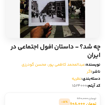
ادیان و اساطیر
سایر کشورهای اروپا
زبان خارجی
داستان کوتاه
مرجع و علمی
شعر و متون کهن
چه شد؟ - داستان افول اجتماعی در
ادبیات
ایران
زندگینامه
نویسنده:
عبدالمحمد کاظمی پور، محسن گودرزی
ناشر:
اگر
ادبیات نمایشی
دسته‌بندی:
نظریه
کد آیتم:
1524000
تومان 640,000
5٪-
تومان 608,000