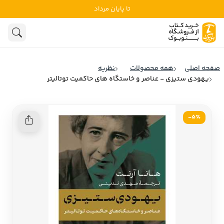
تا پایان مرداد
ادبیات
ادبیات ملل
هنوز جستجویی انجام نشده است.
هنر
ادبیات ایران
صفحه اصلی
همه محصولات
نظریه
ادبیات آمریکا
یهودی ستیزی - عناصر و خاستگاه های حاکمیت توتالیتر
روانشناسی
ادبیات انگلیس
تاریخ و سیاست
ادبیات فرانسه
5٪-
ادبیات ایتالیا
نشریات
ادبیات روسیه
کودک و نوجوان
ادبیات آمریکای لاتین
علوم اجتماعی
ادبیات آلمان
ادبیات ترکیه
فلسفه
ادبیات آسیا