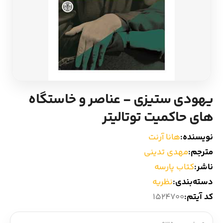
ادیان و اساطیر
سایر کشورهای اروپا
زبان خارجی
داستان کوتاه
مرجع و علمی
شعر و متون کهن
یهودی ستیزی - عناصر و خاستگاه
ادبیات
های حاکمیت توتالیتر
زندگینامه
نویسنده:
هانا آرنت
مترجم:
مهدی تدینی
ادبیات نمایشی
ناشر:
کتاب پارسه
دسته‌بندی:
نظریه
کد آیتم:
1524700