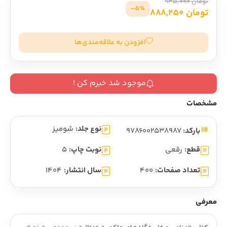
تومان 935,000
5٪-
تومان 888,250
افزودن به علاقه‌مندی‌ها
موجود شد خبرم کن !
مشخصات
نوع جلد:
شومیز
بارکد:
9786002538987
قطع:
رقعی
نوبت چاپ:
5
تعداد صفحات:
400
سال انتشار:
1404
معرفی