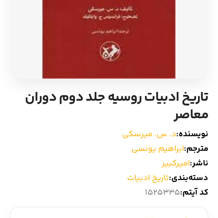
ادیان و اساطیر
سایر کشورهای اروپا
زبان خارجی
داستان کوتاه
مرجع و علمی
شعر و متون کهن
تاریخ ادبیات روسیه جلد دوم دوران
ادبیات
معاصر
زندگینامه
نویسنده:
د. س. میرسکی
مترجم:
ابراهیم یونسی
ادبیات نمایشی
ناشر:
امیرکبیر
دسته‌بندی:
تاریخ ادبیات
کد آیتم:
1525335