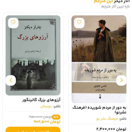
آثار دیگر
این مترجم
تازه ترین آثار مترجم
آرزوهای بزرگ گالینگور
ناشر:
دوستان
به دور از مردم شوریده (فرهنگ
نشرنو)
تومان 950,000
5٪
ناشر:
فرهنگ نشر نو
تومان 902,500
تومان 2,400,000