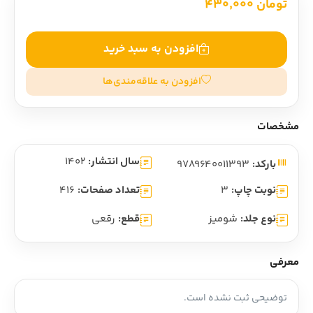
تومان 430,000
افزودن به سبد خرید
افزودن به علاقه‌مندی‌ها
مشخصات
سال انتشار:
1402
بارکد:
9789640011393
نوبت چاپ:
3
تعداد صفحات:
416
نوع جلد:
شومیز
قطع:
رقعی
معرفی
توضیحی ثبت نشده است.