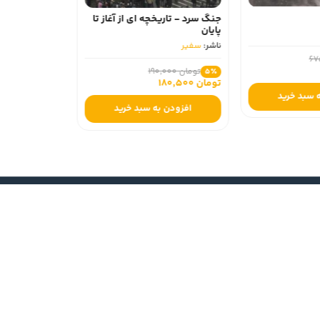
جنگ سرد - تاریخچه ای از آغاز تا
پایان
ناشر:
سفیر
تومان 190,000
5٪
تومان 180,500
 سبد خرید
افزودن به سبد خرید
نمادهای اعتماد و مجوزها
؟