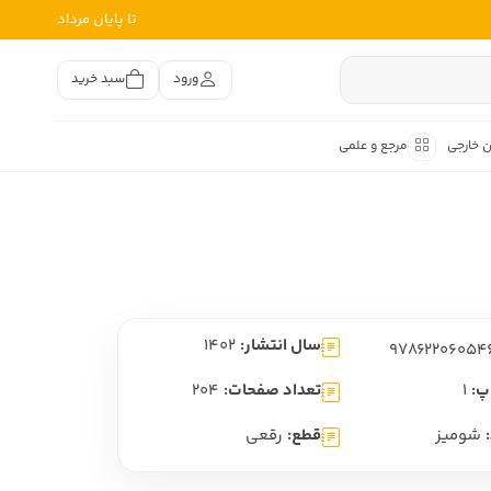
تا پایان مرداد
ورود
سبد خرید
ن خارجی
مرجع و علمی
متون کهن
اصر فارسی
هان
هن فارسی
سال انتشار:
1402
هن فارسی
تفسیر متون کهن
پ:
1
تعداد صفحات:
204
شومیز
قطع:
رقعی