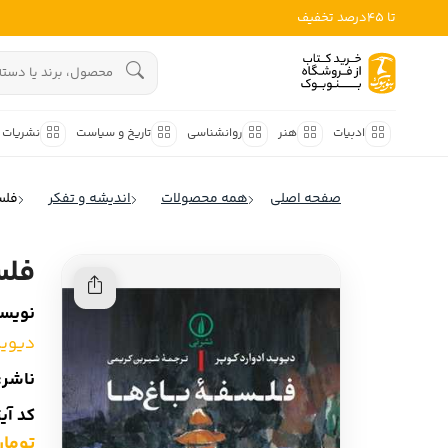
تا 45درصد تخفیف
ادبیات
هنوز جستجویی انجام نشده است.
هنر
ادبیات
هنر
روانشناسی
تاریخ و سیاست
نشریات
روانشناسی
ادبیات ملل
صفحه اصلی
همه محصولات
اندیشه و تفکر
فلس
ادبیات ایران
تاریخ و سیاست
ادبیات آمریکا
فلس
نشریات
ادبیات انگلیس
نویسن
کودک و نوجوان
ادبیات فرانسه
دیوید
ادبیات ایتالیا
علوم اجتماعی
ناشر:
ادبیات روسیه
کد آی
فلسفه
ادبیات آمریکای لاتین
تومان ,000