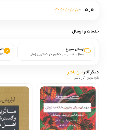
0.0
از ۵
خدمات و ارسال
ارسال سریع
تضم
ارسال به سراسر کشور در کمترین زمان
کال
دیگر آثار
این ناشر
تازه ترین آثار ناشر