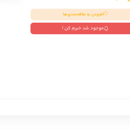
سایر کشورهای اروپا
افزودن به علاقه‌مندی‌ها
داستان کوتاه
موجود شد خبرم کن !
شعر و متون کهن
زندگینامه
ادبیات
ادبیات
زندگینامه و خاطرات
نمایشن
زندگینامه
سفرنامه
یادداشت‌ها و نامه‌ها
ادبیات نمایشی