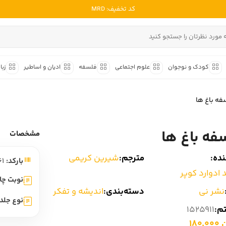
کد تخفیف: MRD
ادبیات ملل
ادبیات ایران
کودک و نوجوان
علوم اجتماعی
فلسفه
ادیان و اساطیر
زبا
ادبیات آمریکا
داستان کوتاه
شعر و 
ادبیات انگلیس
فه باغ ها
داستان کوتاه ایرانی
شعر مع
ادبیات فرانسه
داستان کوتاه خارجی
شعر ج
فه باغ ها
ادبیات ایتالیا
مشخصات
متون ک
ادبیات روسیه
ده:
مترجم:
شیرین کریمی
بارکد:
9786220605461
شعر ک
ادبیات آمریکای لاتین
 ادوارد کوپر
شرح و 
نوبت چا
ادبیات آلمان
نشر نی
دسته‌بندی:
اندیشه و تفکر
نوع جلد:
ادبیات ترکیه
تم:
1525911
180
ادبیات آسیا