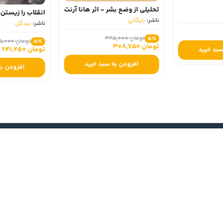
تحلیلی از وضع بشر - اثر هانا آرنت
انقلاب را زیستن
ناشر:
بایگانی
ناشر:
بیدگل
تومان 325,000
5٪
تومان 675,000
5٪
تومان 308,750
تومان 641,250
سبد خرید
افزودن به سبد خرید
افزودن به
خدمات مشتریان
چطور از کتاب فروشی بنوبوک خرید کنیم