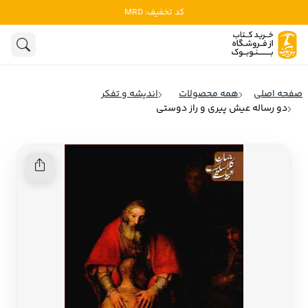
کد تخفیف: MRD
ادبیات
ادبیات ملل
هنوز جستجویی انجام نشده است.
هنر
ادبیات ایران
صفحه اصلی
همه محصولات
اندیشه و تفکر
ادبیات آمریکا
دو رساله عیش پیری و راز دوستی
روانشناسی
ادبیات انگلیس
تاریخ و سیاست
ادبیات فرانسه
ادبیات ایتالیا
نشریات
ادبیات روسیه
کودک و نوجوان
ادبیات آمریکای لاتین
علوم اجتماعی
ادبیات آلمان
ادبیات ترکیه
فلسفه
ادبیات آسیا