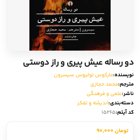
ادیان و اساطیر
سایر کشورهای اروپا
زبان خارجی
داستان کوتاه
مرجع و علمی
شعر و متون کهن
دو رساله عیش پیری و راز دوستی
ادبیات
نویسنده:
مارکوس تولیوس سیسرون
زندگینامه
مترجم:
محمد حجازی
ناشر:
علمی و فرهنگی
ادبیات نمایشی
دسته‌بندی:
اندیشه و تفکر
کد آیتم:
15265
تومان 90,000