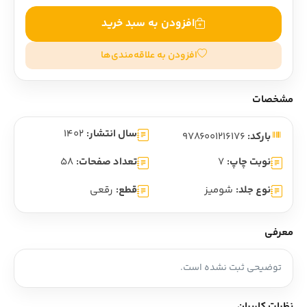
افزودن به سبد خرید
افزودن به علاقه‌مندی‌ها
مشخصات
سال انتشار:
1402
بارکد:
9786001216176
نوبت چاپ:
7
تعداد صفحات:
58
نوع جلد:
شومیز
قطع:
رقعی
معرفی
توضیحی ثبت نشده است.
نظرات کاربران