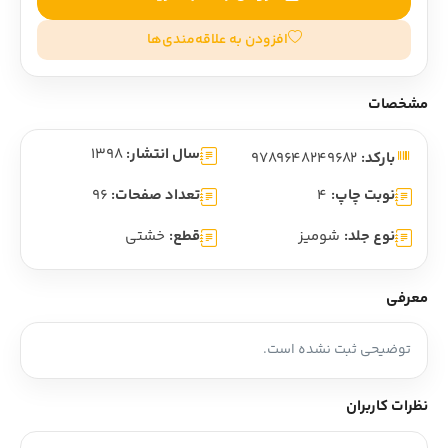
افزودن به علاقه‌مندی‌ها
مشخصات
سال انتشار:
1398
بارکد:
9789648249682
نوبت چاپ:
4
تعداد صفحات:
96
نوع جلد:
شومیز
قطع:
خشتی
معرفی
توضیحی ثبت نشده است.
نظرات کاربران