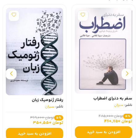
سفر به دنیای اضطراب
رفتار ژنومیک زبان
ناشر:
سبزان
ناشر:
سبزان
تومان 485,000
5٪
تومان 369,000
5٪
تومان 460,750
تومان 350,550
افزودن به سبد خرید
افزودن به سبد خرید