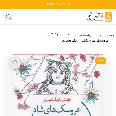
کد تخفیف: MRD
ادبیات
ادبیات ملل
هنوز جستجویی انجام نشده است.
هنر
ادبیات ایران
صفحه اصلی
همه محصولات
رنگ آمیزی
ادبیات آمریکا
عروسک های شاد - رنگ آمیزی
روانشناسی
ادبیات انگلیس
تاریخ و سیاست
ادبیات فرانسه
5٪-
ادبیات ایتالیا
نشریات
ادبیات روسیه
کودک و نوجوان
ادبیات آمریکای لاتین
علوم اجتماعی
ادبیات آلمان
ادبیات ترکیه
فلسفه
ادبیات آسیا