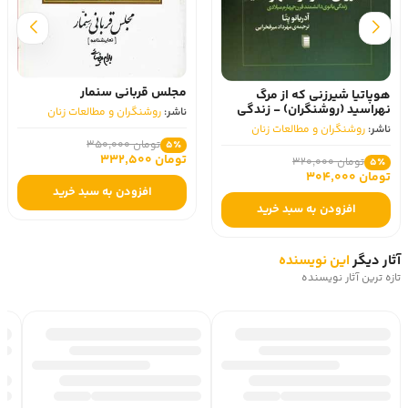
مجلس قربانی سنمار
هوپاتیا شیرزنی که از مرگ
نهراسید (روشنگران) - زندگی
ناشر:
روشنگران و مطالعات زنان
بانوی دانشمند قرن چهارم
ناشر:
روشنگران و مطالعات زنان
میلادی
تومان 350,000
5٪
تومان 332,500
تومان 320,000
5٪
تومان 304,000
افزودن به سبد خرید
افزودن به سبد خرید
آثار دیگر
این نویسنده
تازه ترین آثار نویسنده