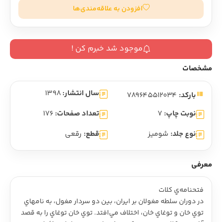
افزودن به علاقه‌مندی‌ها
موجود شد خبرم کن !
مشخصات
سال انتشار:
1398
بارکد:
789645512034
نوبت چاپ:
7
تعداد صفحات:
176
نوع جلد:
شومیز
قطع:
رقعی
معرفی
فتحنامه‌ي کلات
در دوران سلطه مغولان بر ايران، بين دو سردار مغول، به نامهاي
توي خان و توغاي خان، اختلاف مي‌افتد. توي خان توغاي را به قصد