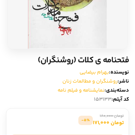
ادیان و اساطیر
سایر کشورهای اروپا
زبان خارجی
داستان کوتاه
مرجع و علمی
شعر و متون کهن
فتحنامه ی کلات (روشنگران)
ادبیات
نویسنده:
بهرام بیضایی
زندگینامه
ناشر:
روشنگران و مطالعات زنان
دسته‌بندی:
نمایشنامه و فیلم نامه
ادبیات نمایشی
کد آیتم:
153133
تومان 180,000
5٪-
تومان 171,000