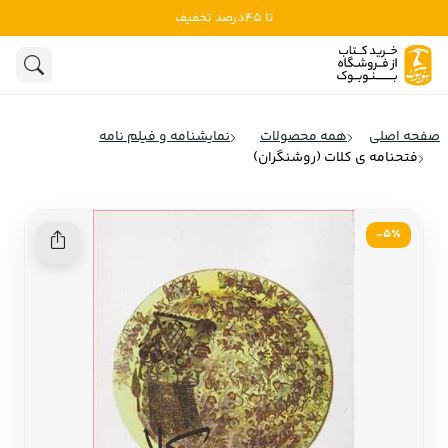
تا 45درصد تخفیف
ادبیات
ادبیات ملل
هنوز جستجویی انجام نشده است.
هنر
ادبیات ایران
صفحه اصلی
همه محصولات
نمایشنامه و فیلم نامه
ادبیات آمریکا
فتحنامه ی کلات (روشنگران)
روانشناسی
ادبیات انگلیس
تاریخ و سیاست
ادبیات فرانسه
5٪-
ادبیات ایتالیا
نشریات
ادبیات روسیه
کودک و نوجوان
ادبیات آمریکای لاتین
علوم اجتماعی
ادبیات آلمان
ادبیات ترکیه
فلسفه
ادبیات آسیا