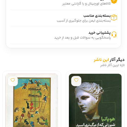
کالاهای اورجینال و با گارانتی معتبر
درباره نويسنده: بهرام بيضائي (- 1317)، کارگردان تئاتر و سينما،
نمايشنامه‌نويس، فيلمنامه‌نويس، تدوين‌گر، پژوهشگر،
بسته‌بندی مناسب
مقاله‌نويس، داستان‌نويس، مترجم و شاعر ايراني.
بسته‌بندی ایمن برای جلوگیری از آسیب
رتبه گودريدز: 3/98 از 5.
پشتیبانی خرید
پاسخگویی به سوالات قبل و بعد از خرید
دیگر آثار
این ناشر
تازه ترین آثار ناشر