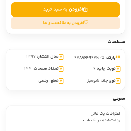
افزودن به سبد خرید
افزودن به علاقه‌مندی‌ها
مشخصات
سال انتشار:
1397
بارکد:
9789649971025
نوبت چاپ:
6
تعداد صفحات:
144
نوع جلد:
شومیز
قطع:
رقعی
معرفی
اعترافات یک قاتل
روایت‌شده در یک شب