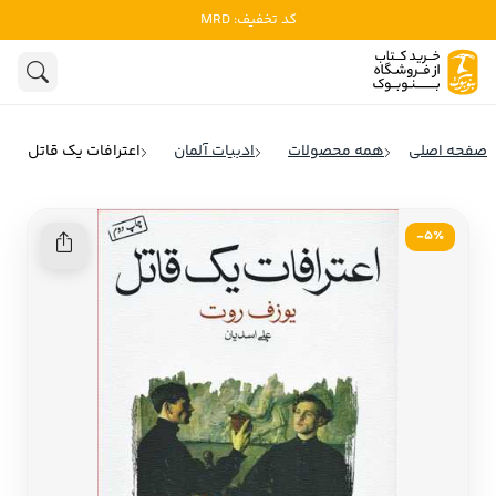
کد تخفیف: MRD
ادبیات
ادبیات ملل
هنوز جستجویی انجام نشده است.
هنر
ادبیات ایران
صفحه اصلی
همه محصولات
ادبیات آلمان
اعترافات یک قاتل
ادبیات آمریکا
روانشناسی
ادبیات انگلیس
5٪-
تاریخ و سیاست
ادبیات فرانسه
ادبیات ایتالیا
نشریات
ادبیات روسیه
کودک و نوجوان
ادبیات آمریکای لاتین
علوم اجتماعی
ادبیات آلمان
ادبیات ترکیه
فلسفه
ادبیات آسیا