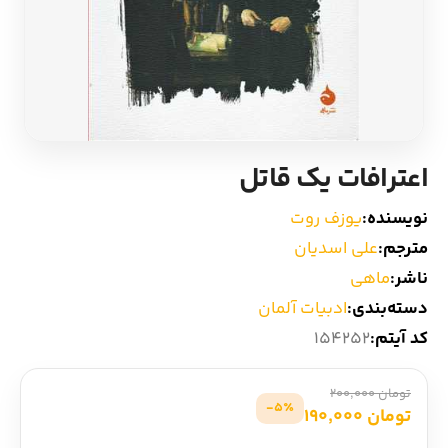
ادیان و اساطیر
سایر کشورهای اروپا
زبان خارجی
داستان کوتاه
مرجع و علمی
شعر و متون کهن
اعترافات یک قاتل
ادبیات
نویسنده:
یوزف روت
مترجم:
علی اسدیان
زندگینامه
ناشر:
ماهی
دسته‌بندی:
ادبیات آلمان
ادبیات نمایشی
کد آیتم:
154252
تومان 200,000
5٪-
تومان 190,000