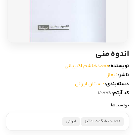
ادیان و اساطیر
سایر کشورهای اروپا
زبان خارجی
داستان کوتاه
مرجع و علمی
شعر و متون کهن
اندوه منی
ادبیات
نویسنده:
محمدهاشم اکبریانی
ناشر:
نیماژ
زندگینامه
دسته‌بندی:
داستان ایرانی
کد آیتم:
15778
ادبیات نمایشی
برچسب‌ها
تخفیف شگفت انگیز
ایرانی