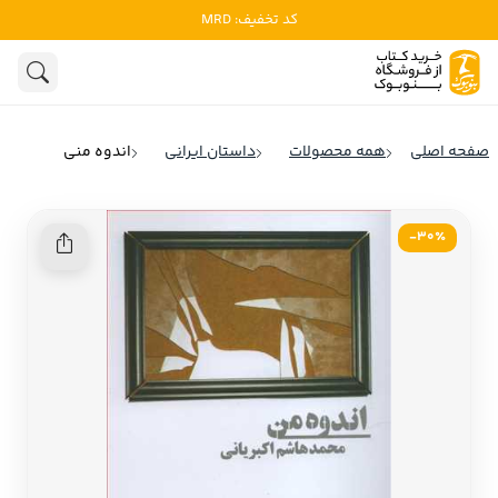
کد تخفیف: MRD
ادبیات
ادبیات ملل
هنوز جستجویی انجام نشده است.
هنر
ادبیات ایران
صفحه اصلی
همه محصولات
داستان ایرانی
اندوه منی
ادبیات آمریکا
روانشناسی
ادبیات انگلیس
30٪-
تاریخ و سیاست
ادبیات فرانسه
ادبیات ایتالیا
نشریات
ادبیات روسیه
کودک و نوجوان
ادبیات آمریکای لاتین
علوم اجتماعی
ادبیات آلمان
ادبیات ترکیه
فلسفه
ادبیات آسیا