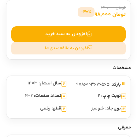
تومان 140,000
30٪-
تومان 98,000
افزودن به سبد خرید
افزودن به علاقه‌مندی‌ها
مشخصات
سال انتشار:
1403
بارکد:
9786003676565
نوبت چاپ:
2
تعداد صفحات:
232
نوع جلد:
شومیز
قطع:
رقعی
معرفی