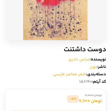
ادیان و اساطیر
سایر کشورهای اروپا
زبان خارجی
داستان کوتاه
مرجع و علمی
شعر و متون کهن
دوست داشتنت
ادبیات
نویسنده:
عباس نادری
زندگینامه
ناشر:
نون
دسته‌بندی:
شعر معاصر فارسی
ادبیات نمایشی
کد آیتم:
158190
تومان 8,000
5٪-
تومان 7,600