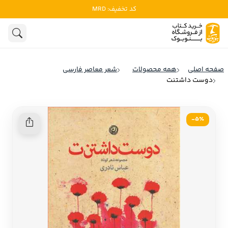
کد تخفیف: MRD
ادبیات
ادبیات ملل
هنوز جستجویی انجام نشده است.
هنر
ادبیات ایران
صفحه اصلی
همه محصولات
شعر معاصر فارسی
ادبیات آمریکا
دوست داشتنت
روانشناسی
ادبیات انگلیس
تاریخ و سیاست
ادبیات فرانسه
5٪-
ادبیات ایتالیا
نشریات
ادبیات روسیه
کودک و نوجوان
ادبیات آمریکای لاتین
علوم اجتماعی
ادبیات آلمان
ادبیات ترکیه
فلسفه
ادبیات آسیا