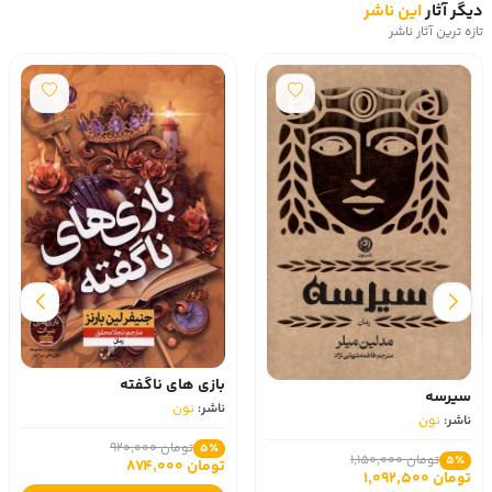
دیگر آثار
این ناشر
تازه ترین آثار ناشر
بازی های ناگفته
سیرسه
ناشر:
نون
ناشر:
نون
تومان 920,000
5٪
تومان 1,150,000
5٪
تومان 874,000
تومان 1,092,500