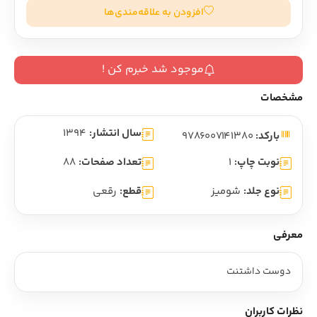
افزودن به علاقه‌مندی‌ها
موجود شد خبرم کن !
مشخصات
سال انتشار:
1394
بارکد:
9786007141380
نوبت چاپ:
1
تعداد صفحات:
88
نوع جلد:
شومیز
قطع:
رقعی
معرفی
دوست داشتنت
نظرات کاربران