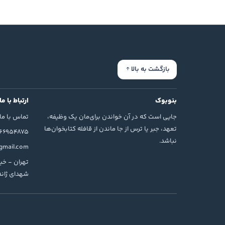
بازگشت به بالا
بنوبوک
ارتباط با ما
جایی است که در آن خواندن برای‌مان یک وظیفه،
تماس با ما
تعهد، جبر یا ترس از جا ماندن از قافله کتابخوان‌ها
166954875
نباشد.
mail.com
تهران - خیا
شهدای ژاندا