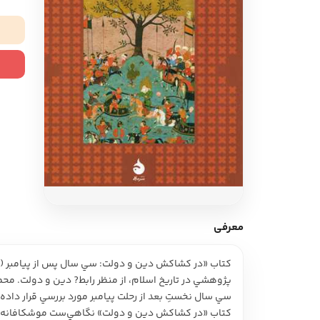
ادبیات آلمان
ادیان و اساطیر
ادبیات ترکیه
زبان خارجی
ادبیات آسیا
مرجع و علمی
سایر کشورهای اروپا
ادبیات
جستار و مقاله
آموزش نویسندگی
نقد ادبی
معرفی
طنز و گزین گویه
کتاب «در کشاکش دين و دولت: سي سال پس از پيامبر (
زبان شناسی
پژوهشي در تاريخ اسلام، از منظر رابط? دين و دولت. م
تاریخ ادبیات
سي سال نخستِ بعد از رحلت پيامبر مورد بررسي قرار داده 
ویرایش و ترجمه