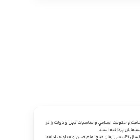
 نمایشی
امه و فیلمنامه
افت و حکومت اسلامي و مناسبات دين و دولت را در
مسلمانان پرداخته است.
کتاب «در کشاکش دين و دولت» نگاهي‌ست موشکافانه به وقايعي که در بازه زماني سال 11 هجري، يعني بعد از رحلت پيامبر، آغاز شد و تا سال 41، يعني زمان صلح امام حسن و معاويه، ادامه