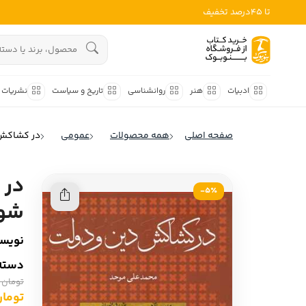
تا 45درصد تخفیف
ادبیات
هنوز جستجویی انجام نشده است.
هنر
ادبیات
هنر
روانشناسی
تاریخ و سیاست
نشریات
روانشناسی
ادبیات ملل
صفحه اصلی
همه محصولات
عمومی
در کشاکش 
ادبیات ایران
تاریخ و سیاست
ادبیات آمریکا
در 
نشریات
5٪-
ادبیات انگلیس
شوم
کودک و نوجوان
ادبیات فرانسه
نویسن
ادبیات ایتالیا
علوم اجتماعی
دسته‌
ادبیات روسیه
تومان 385,000
فلسفه
ادبیات آمریکای لاتین
تومان ,750