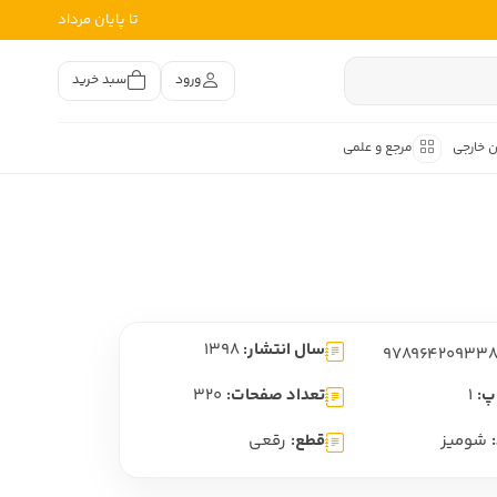
تا پایان مرداد
ورود
سبد خرید
ن خارجی
مرجع و علمی
متون کهن
اصر فارسی
هان
هن فارسی
سال انتشار:
1398
هن فارسی
تفسیر متون کهن
پ:
1
تعداد صفحات:
320
شومیز
قطع:
رقعی