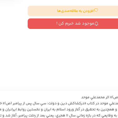
سایر کشورهای اروپا
افزودن به علاقه‌مندی‌ها
موجود شد خبرم کن !
داستان کوتاه
شعر و متون کهن
زندگینامه
ادبیات
ادبیات
زندگینامه و خاطرات
نمایشن
زندگینامه
سفرنامه
یادداشت‌ها و نامه‌ها
ادبیات نمایشی
ص)» اثر محمدعلي موحد
حمدعلي موحد در کتاب «درکشاکش دين و دولت: سي سال پس از پيامبر (ص)» خل
و همچنين به تحقيق در آغاز ورود اسلام به ايران و نخستين روابط ايرانيان و 